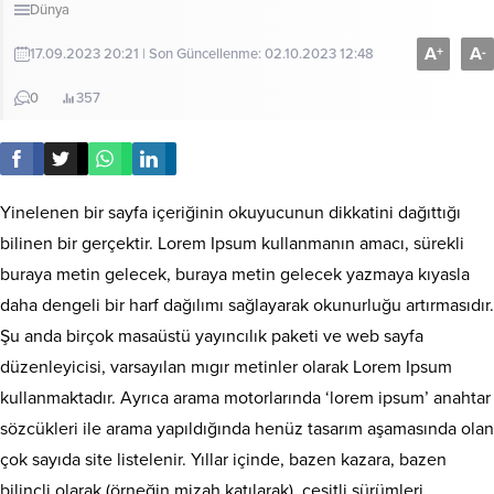
Dünya
A
A
+
-
17.09.2023 20:21 | Son Güncellenme: 02.10.2023 12:48
0
357
Yinelenen bir sayfa içeriğinin okuyucunun dikkatini dağıttığı
bilinen bir gerçektir. Lorem Ipsum kullanmanın amacı, sürekli
buraya metin gelecek, buraya metin gelecek yazmaya kıyasla
daha dengeli bir harf dağılımı sağlayarak okunurluğu artırmasıdır.
Şu anda birçok masaüstü yayıncılık paketi ve web sayfa
düzenleyicisi, varsayılan mıgır metinler olarak Lorem Ipsum
kullanmaktadır. Ayrıca arama motorlarında ‘lorem ipsum’ anahtar
sözcükleri ile arama yapıldığında henüz tasarım aşamasında olan
çok sayıda site listelenir. Yıllar içinde, bazen kazara, bazen
bilinçli olarak (örneğin mizah katılarak), çeşitli sürümleri