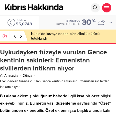
30
EURO
°C
İSTANBUL
55,0748
PARÇALI BULUTLU
İskele’de kazaya neden olan alkollü sürücü
tutuklandı
Uykudayken füzeyle vurulan Gence
kentinin sakinleri: Ermenistan
sivillerden intikam alıyor
Anasayfa
Dünya
Uykudayken füzeyle vurulan Gence kentinin sakinleri: Ermenistan sivillerden
intikam alıyor
Bu alana eklemiş olduğunuz haberle ilgili kısa bir özet bilgisi
ekleyebilirsiniz. Bu metin yazı düzenleme sayfasında “Özet”
bölümünden eklenebilir. Özet eklenmişse başlık altında kalın