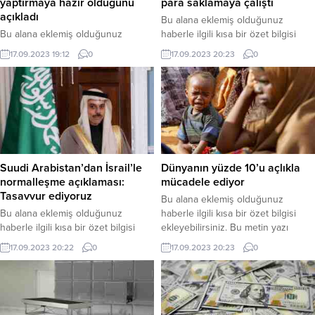
yaptırmaya hazır olduğunu
para saklamaya çalıştı
açıkladı
Bu alana eklemiş olduğunuz
Bu alana eklemiş olduğunuz
haberle ilgili kısa bir özet bilgisi
haberle ilgili kısa bir özet bilgisi
ekleyebilirsiniz. Bu metin yazı
17.09.2023 19:12
0
17.09.2023 20:23
0
ekleyebilirsiniz. Bu metin yazı
düzenleme sayfasında “Özet”
düzenleme sayfasında “Özet”
bölümünden eklenebilir. Özet
bölümünden eklenebilir. Özet
eklenmişse başlık altında kalın
eklenmişse başlık altında kalın
olarak bu şekilde gösterilir,
olarak bu şekilde gösterilir,
eklenmemişse bu alan boş kalır.
eklenmemişse bu alan boş kalır.
Suudi Arabistan’dan İsrail’le
Dünyanın yüzde 10’u açlıkla
normalleşme açıklaması:
mücadele ediyor
Tasavvur ediyoruz
Bu alana eklemiş olduğunuz
Bu alana eklemiş olduğunuz
haberle ilgili kısa bir özet bilgisi
haberle ilgili kısa bir özet bilgisi
ekleyebilirsiniz. Bu metin yazı
ekleyebilirsiniz. Bu metin yazı
düzenleme sayfasında “Özet”
17.09.2023 20:22
0
17.09.2023 20:23
0
düzenleme sayfasında “Özet”
bölümünden eklenebilir. Özet
bölümünden eklenebilir. Özet
eklenmişse başlık altında kalın
eklenmişse başlık altında kalın
olarak bu şekilde gösterilir,
olarak bu şekilde gösterilir,
eklenmemişse bu alan boş kalır.
eklenmemişse bu alan boş kalır.