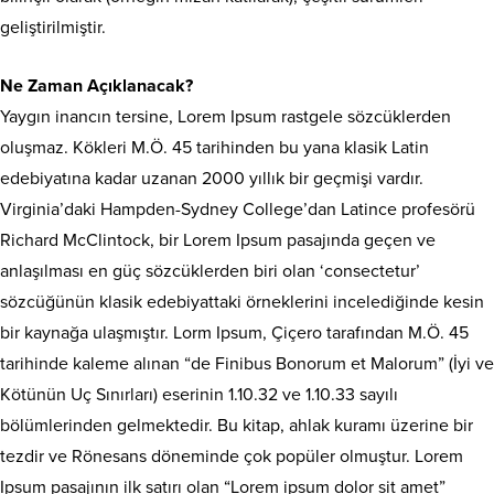
geliştirilmiştir.
Ne Zaman Açıklanacak?
Yaygın inancın tersine, Lorem Ipsum rastgele sözcüklerden
oluşmaz. Kökleri M.Ö. 45 tarihinden bu yana klasik Latin
edebiyatına kadar uzanan 2000 yıllık bir geçmişi vardır.
Virginia’daki Hampden-Sydney College’dan Latince profesörü
Richard McClintock, bir Lorem Ipsum pasajında geçen ve
anlaşılması en güç sözcüklerden biri olan ‘consectetur’
sözcüğünün klasik edebiyattaki örneklerini incelediğinde kesin
bir kaynağa ulaşmıştır. Lorm Ipsum, Çiçero tarafından M.Ö. 45
tarihinde kaleme alınan “de Finibus Bonorum et Malorum” (İyi ve
Kötünün Uç Sınırları) eserinin 1.10.32 ve 1.10.33 sayılı
bölümlerinden gelmektedir. Bu kitap, ahlak kuramı üzerine bir
tezdir ve Rönesans döneminde çok popüler olmuştur. Lorem
Ipsum pasajının ilk satırı olan “Lorem ipsum dolor sit amet”