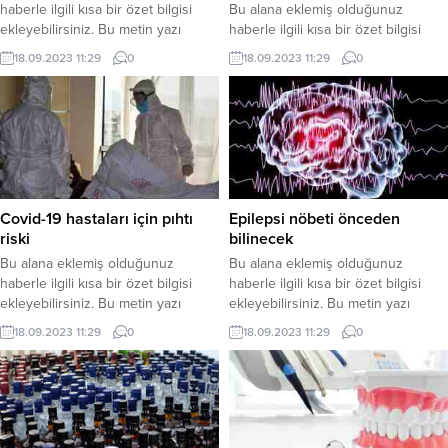
haberle ilgili kısa bir özet bilgisi
Bu alana eklemiş olduğunuz
ekleyebilirsiniz. Bu metin yazı
haberle ilgili kısa bir özet bilgisi
düzenleme sayfasında “Özet”
ekleyebilirsiniz. Bu metin yazı
18.09.2023 11:29
0
18.09.2023 11:29
0
bölümünden eklenebilir. Özet
düzenleme sayfasında “Özet”
eklenmişse başlık altında kalın
bölümünden eklenebilir. Özet
olarak bu şekilde gösterilir,
eklenmişse başlık altında kalın
eklenmemişse bu alan boş kalır.
olarak bu şekilde gösterilir,
eklenmemişse bu alan boş kalır.
Covid-19 hastaları için pıhtı
Epilepsi nöbeti önceden
riski
bilinecek
Bu alana eklemiş olduğunuz
Bu alana eklemiş olduğunuz
haberle ilgili kısa bir özet bilgisi
haberle ilgili kısa bir özet bilgisi
ekleyebilirsiniz. Bu metin yazı
ekleyebilirsiniz. Bu metin yazı
düzenleme sayfasında “Özet”
düzenleme sayfasında “Özet”
18.09.2023 11:29
0
18.09.2023 11:29
0
bölümünden eklenebilir. Özet
bölümünden eklenebilir. Özet
eklenmişse başlık altında kalın
eklenmişse başlık altında kalın
olarak bu şekilde gösterilir,
olarak bu şekilde gösterilir,
eklenmemişse bu alan boş kalır.
eklenmemişse bu alan boş kalır.