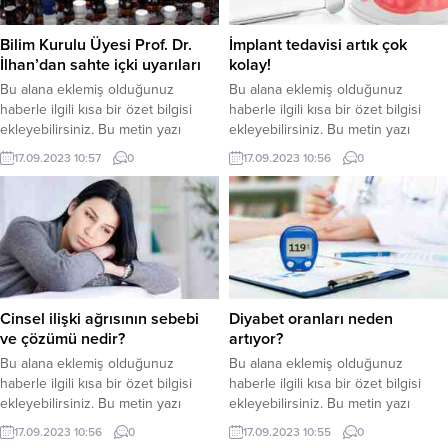
Bilim Kurulu Üyesi Prof. Dr.
İmplant tedavisi artık çok
İlhan’dan sahte içki uyarıları
kolay!
Bu alana eklemiş olduğunuz
Bu alana eklemiş olduğunuz
haberle ilgili kısa bir özet bilgisi
haberle ilgili kısa bir özet bilgisi
ekleyebilirsiniz. Bu metin yazı
ekleyebilirsiniz. Bu metin yazı
düzenleme sayfasında “Özet”
düzenleme sayfasında “Özet”
17.09.2023 10:57
0
17.09.2023 10:56
0
bölümünden eklenebilir. Özet
bölümünden eklenebilir. Özet
eklenmişse başlık altında kalın
eklenmişse başlık altında kalın
olarak bu şekilde gösterilir,
olarak bu şekilde gösterilir,
eklenmemişse bu alan boş kalır.
eklenmemişse bu alan boş kalır.
Cinsel ilişki ağrısının sebebi
Diyabet oranları neden
ve çözümü nedir?
artıyor?
Bu alana eklemiş olduğunuz
Bu alana eklemiş olduğunuz
haberle ilgili kısa bir özet bilgisi
haberle ilgili kısa bir özet bilgisi
ekleyebilirsiniz. Bu metin yazı
ekleyebilirsiniz. Bu metin yazı
düzenleme sayfasında “Özet”
düzenleme sayfasında “Özet”
17.09.2023 10:56
0
17.09.2023 10:55
0
bölümünden eklenebilir. Özet
bölümünden eklenebilir. Özet