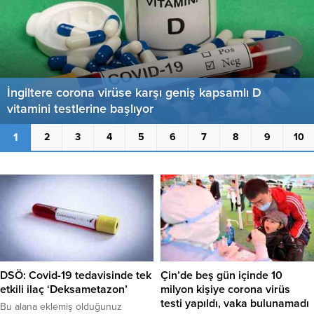
İngiltere corona virüse karşı geniş kapsamlı D
vitamini testlerine başlıyor
1
2
3
4
5
6
7
8
9
10
DSÖ: Covid-19 tedavisinde tek
Çin’de beş gün içinde 10
etkili ilaç ‘Deksametazon’
milyon kişiye corona virüs
testi yapıldı, vaka bulunamadı
Bu alana eklemiş olduğunuz