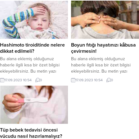
eklenmişse başlık altında kalın
eklenmişse başlık altında kalın
olarak bu şekilde gösterilir,
olarak bu şekilde gösterilir,
eklenmemişse bu alan boş kalır.
eklenmemişse bu alan boş kalır.
Hashimoto tiroiditinde nelere
Boyun fıtığı hayatınızı kâbusa
dikkat edilmeli?
çevirmesin!
Bu alana eklemiş olduğunuz
Bu alana eklemiş olduğunuz
haberle ilgili kısa bir özet bilgisi
haberle ilgili kısa bir özet bilgisi
ekleyebilirsiniz. Bu metin yazı
ekleyebilirsiniz. Bu metin yazı
düzenleme sayfasında “Özet”
düzenleme sayfasında “Özet”
17.09.2023 10:54
0
17.09.2023 10:54
0
bölümünden eklenebilir. Özet
bölümünden eklenebilir. Özet
eklenmişse başlık altında kalın
eklenmişse başlık altında kalın
olarak bu şekilde gösterilir,
olarak bu şekilde gösterilir,
eklenmemişse bu alan boş kalır.
eklenmemişse bu alan boş kalır.
Tüp bebek tedavisi öncesi
vücudu nasıl hazırlamalıyız?