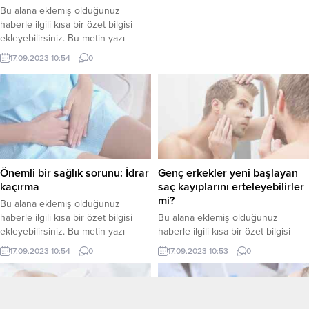
Bu alana eklemiş olduğunuz
haberle ilgili kısa bir özet bilgisi
ekleyebilirsiniz. Bu metin yazı
düzenleme sayfasında “Özet”
17.09.2023 10:54
0
bölümünden eklenebilir. Özet
eklenmişse başlık altında kalın
olarak bu şekilde gösterilir,
eklenmemişse bu alan boş kalır.
Önemli bir sağlık sorunu: İdrar
Genç erkekler yeni başlayan
kaçırma
saç kayıplarını erteleyebilirler
mi?
Bu alana eklemiş olduğunuz
haberle ilgili kısa bir özet bilgisi
Bu alana eklemiş olduğunuz
ekleyebilirsiniz. Bu metin yazı
haberle ilgili kısa bir özet bilgisi
düzenleme sayfasında “Özet”
ekleyebilirsiniz. Bu metin yazı
17.09.2023 10:54
0
17.09.2023 10:53
0
bölümünden eklenebilir. Özet
düzenleme sayfasında “Özet”
eklenmişse başlık altında kalın
bölümünden eklenebilir. Özet
olarak bu şekilde gösterilir,
eklenmişse başlık altında kalın
eklenmemişse bu alan boş kalır.
olarak bu şekilde gösterilir,