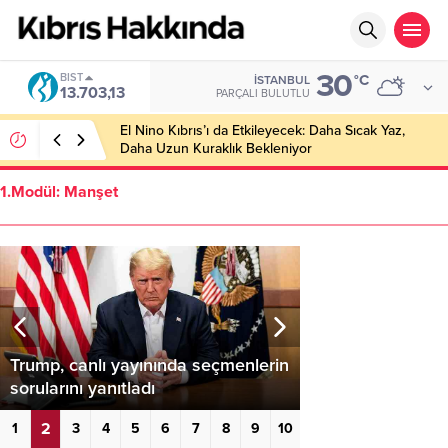
30
BIST
°C
İSTANBUL
13.703,13
PARÇALI BULUTLU
El Nino Kıbrıs’ı da Etkileyecek: Daha Sıcak Yaz,
Daha Uzun Kuraklık Bekleniyor
1.Modül: Manşet