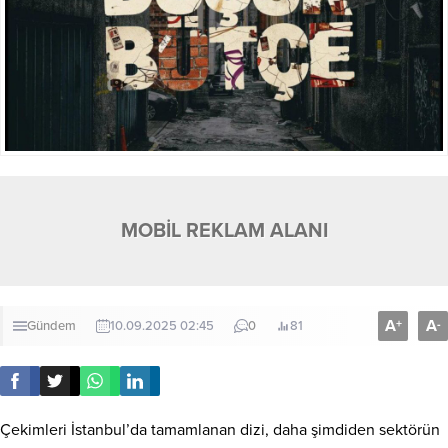
MOBİL REKLAM ALANI
A
A
+
-
Gündem
10.09.2025 02:45
0
81
Çekimleri İstanbul’da tamamlanan dizi, daha şimdiden sektörün