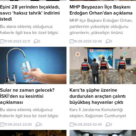
Eşini 28 yerinden bıçakladı,
MHP Beypazarı İlçe Başkanı
savcı ‘haksız tahrik’ indirimi
Erdoğan Orhan’dan açıklama
istedi
MHP ilçe Başkanı Erdoğan Orhan,
Bu alana eklemiş olduğunuz
partilerinin yükselişte olduğunu
haberle ilgili kısa bir özet bilgisi
görenlerin, yükselişin önünü
ekleyebilirsiniz. Bu metin yazı
kesmek ve karalamak üzere oyun
17.09.2023 22:11
0
10.09.2025 02:45
0
düzenleme sayfasında “Özet”
peşinde olduklarını bildirdi.
bölümünden eklenebilir. Özet
eklenmişse başlık altında kalın
olarak bu şekilde gösterilir,
eklenmemişse bu alan boş kalır.
Sular ne zaman gelecek?
Kars’ta şüphe üzerine
İSKİ’den su kesintisi
durdurulan araçtan çalıntı
açıklaması
büyükbaş hayvanlar çıktı
Bu alana eklemiş olduğunuz
Kars İl Jandarma Komutanlığı
haberle ilgili kısa bir özet bilgisi
ekipleri, Kağızman Cumhuriyet
ekleyebilirsiniz. Bu metin yazı
Başsavcılığı koordinesinde
17.09.2023 22:05
0
10.09.2025 02:45
0
düzenleme sayfasında “Özet”
yürütülen titiz çalışmalar
bölümünden eklenebilir. Özet
neticesinde, Kağızman ilçesi