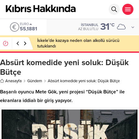
31
EURO
°C
İSTANBUL
55,1881
AZ BULUTLU
İskele’de kazaya neden olan alkollü sürücü
tutuklandı
Absürt komedide yeni soluk: Düşük
Bütçe
Anasayfa
Gündem
Absürt komedide yeni soluk: Düşük Bütçe
Başarılı oyuncu Mete Gök, yeni projesi “Düşük Bütçe” ile
ekranlara iddialı bir giriş yapıyor.