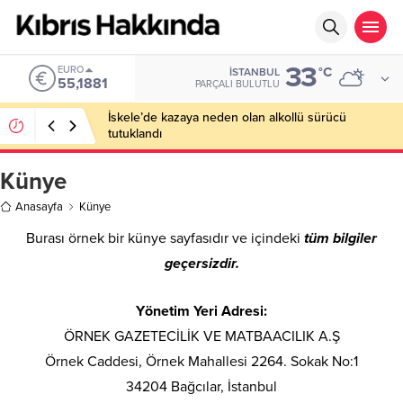
33
EURO
°C
İSTANBUL
55,1881
PARÇALI BULUTLU
İskele’de kazaya neden olan alkollü sürücü
tutuklandı
Künye
Anasayfa
Künye
Burası örnek bir künye sayfasıdır ve içindeki
tüm bilgiler
geçersizdir.
Yönetim Yeri Adresi:
ÖRNEK GAZETECİLİK VE MATBAACILIK A.Ş
Örnek Caddesi, Örnek Mahallesi 2264. Sokak No:1
34204 Bağcılar, İstanbul