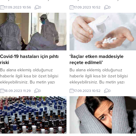
düzenleme sayfasında “Özet”
düzenleme sayfasında “Özet”
17.09.2023 10:56
0
17.09.2023 10:52
0
bölümünden eklenebilir. Özet
bölümünden eklenebilir. Özet
eklenmişse başlık altında kalın
eklenmişse başlık altında kalın
olarak bu şekilde gösterilir,
olarak bu şekilde gösterilir,
eklenmemişse bu alan boş kalır.
eklenmemişse bu alan boş kalır.
Covid-19 hastaları için pıhtı
‘İlaçlar etken maddesiyle
riski
reçete edilmeli’
Bu alana eklemiş olduğunuz
Bu alana eklemiş olduğunuz
haberle ilgili kısa bir özet bilgisi
haberle ilgili kısa bir özet bilgisi
ekleyebilirsiniz. Bu metin yazı
ekleyebilirsiniz. Bu metin yazı
düzenleme sayfasında “Özet”
düzenleme sayfasında “Özet”
18.09.2023 11:29
0
17.09.2023 10:52
0
bölümünden eklenebilir. Özet
bölümünden eklenebilir. Özet
eklenmişse başlık altında kalın
eklenmişse başlık altında kalın
olarak bu şekilde gösterilir,
olarak bu şekilde gösterilir,
eklenmemişse bu alan boş kalır.
eklenmemişse bu alan boş kalır.