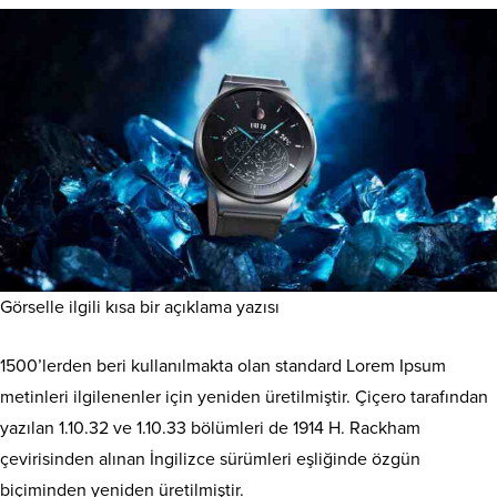
Görselle ilgili kısa bir açıklama yazısı
1500’lerden beri kullanılmakta olan standard Lorem Ipsum
metinleri ilgilenenler için yeniden üretilmiştir. Çiçero tarafından
yazılan 1.10.32 ve 1.10.33 bölümleri de 1914 H. Rackham
çevirisinden alınan İngilizce sürümleri eşliğinde özgün
biçiminden yeniden üretilmiştir.