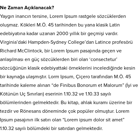
Ne Zaman Açıklanacak?
Yaygın inancın tersine, Lorem Ipsum rastgele sözcüklerden
oluşmaz. Kökleri M.Ö. 45 tarihinden bu yana klasik Latin
edebiyatına kadar uzanan 2000 yıllık bir geçmişi vardır.
Virginia’daki Hampden-Sydney College’dan Latince profesörü
Richard McClintock, bir Lorem Ipsum pasajında geçen ve
anlaşılması en güç sözcüklerden biri olan ‘consectetur’
sözcüğünün klasik edebiyattaki örneklerini incelediğinde kesin
bir kaynağa ulaşmıştır. Lorm Ipsum, Çiçero tarafından M.Ö. 45
tarihinde kaleme alınan “de Finibus Bonorum et Malorum” (İyi ve
Kötünün Uç Sınırları) eserinin 1.10.32 ve 1.10.33 sayılı
bölümlerinden gelmektedir. Bu kitap, ahlak kuramı üzerine bir
tezdir ve Rönesans döneminde çok popüler olmuştur. Lorem
Ipsum pasajının ilk satırı olan “Lorem ipsum dolor sit amet”
1.10.32 sayılı bölümdeki bir satırdan gelmektedir.