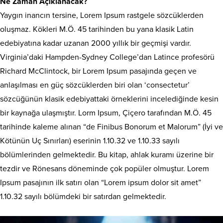
Ne Zaman Açıklanacak?
Yaygın inancın tersine, Lorem Ipsum rastgele sözcüklerden
oluşmaz. Kökleri M.Ö. 45 tarihinden bu yana klasik Latin
edebiyatına kadar uzanan 2000 yıllık bir geçmişi vardır.
Virginia’daki Hampden-Sydney College’dan Latince profesörü
Richard McClintock, bir Lorem Ipsum pasajında geçen ve
anlaşılması en güç sözcüklerden biri olan ‘consectetur’
sözcüğünün klasik edebiyattaki örneklerini incelediğinde kesin
bir kaynağa ulaşmıştır. Lorm Ipsum, Çiçero tarafından M.Ö. 45
tarihinde kaleme alınan “de Finibus Bonorum et Malorum” (İyi ve
Kötünün Uç Sınırları) eserinin 1.10.32 ve 1.10.33 sayılı
bölümlerinden gelmektedir. Bu kitap, ahlak kuramı üzerine bir
tezdir ve Rönesans döneminde çok popüler olmuştur. Lorem
Ipsum pasajının ilk satırı olan “Lorem ipsum dolor sit amet”
1.10.32 sayılı bölümdeki bir satırdan gelmektedir.