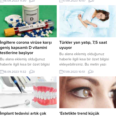
18.09.2023 11:30
0
17.09.2023 10:57
0
düzenleme sayfasında “Özet”
bölümünden eklenebilir. Özet
bölümünden eklenebilir. Özet
eklenmişse başlık altında kalın
eklenmişse başlık altında kalın
olarak bu şekilde gösterilir,
olarak bu şekilde gösterilir,
eklenmemişse bu alan boş kalır.
eklenmemişse bu alan boş kalır.
İngiltere corona virüse karşı
Türkler yan yatıp, 7,5 saat
geniş kapsamlı D vitamini
uyuyor
testlerine başlıyor
Bu alana eklemiş olduğunuz
Bu alana eklemiş olduğunuz
haberle ilgili kısa bir özet bilgisi
haberle ilgili kısa bir özet bilgisi
ekleyebilirsiniz. Bu metin yazı
ekleyebilirsiniz. Bu metin yazı
düzenleme sayfasında “Özet”
18.09.2023 11:32
0
17.09.2023 10:51
0
düzenleme sayfasında “Özet”
bölümünden eklenebilir. Özet
bölümünden eklenebilir. Özet
eklenmişse başlık altında kalın
eklenmişse başlık altında kalın
olarak bu şekilde gösterilir,
olarak bu şekilde gösterilir,
eklenmemişse bu alan boş kalır.
eklenmemişse bu alan boş kalır.
İmplant tedavisi artık çok
‘Estetikte trend küçük