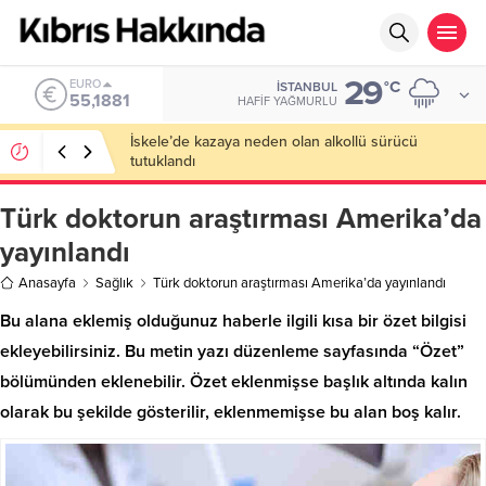
29
ALTIN
°C
İSTANBUL
6.660,55
HAFIF YAĞMURLU
El Nino Kıbrıs’ı da Etkileyecek: Daha Sıcak Yaz,
Daha Uzun Kuraklık Bekleniyor
Türk doktorun araştırması Amerika’da
yayınlandı
Anasayfa
Sağlık
Türk doktorun araştırması Amerika’da yayınlandı
Bu alana eklemiş olduğunuz haberle ilgili kısa bir özet bilgisi
ekleyebilirsiniz. Bu metin yazı düzenleme sayfasında “Özet”
bölümünden eklenebilir. Özet eklenmişse başlık altında kalın
olarak bu şekilde gösterilir, eklenmemişse bu alan boş kalır.