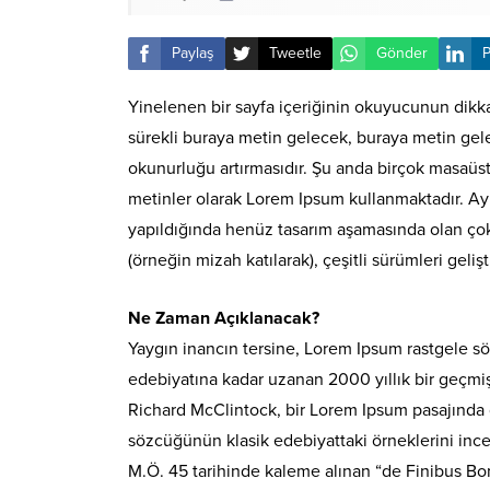
Paylaş
Tweetle
Gönder
P
Yinelenen bir sayfa içeriğinin okuyucunun dikkat
sürekli buraya metin gelecek, buraya metin gele
okunurluğu artırmasıdır. Şu anda birçok masaüstü
metinler olarak Lorem Ipsum kullanmaktadır. Ay
yapıldığında henüz tasarım aşamasında olan çok sa
(örneğin mizah katılarak), çeşitli sürümleri gelişti
Ne Zaman Açıklanacak?
Yaygın inancın tersine, Lorem Ipsum rastgele sö
edebiyatına kadar uzanan 2000 yıllık bir geçmi
Richard McClintock, bir Lorem Ipsum pasajında 
sözcüğünün klasik edebiyattaki örneklerini ince
M.Ö. 45 tarihinde kaleme alınan “de Finibus Bon