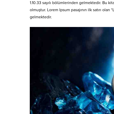
1.10.33 sayılı bölümlerinden gelmektedir. Bu k
olmuştur. Lorem Ipsum pasajının ilk satırı olan “
gelmektedir.