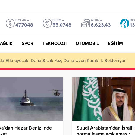
DOLAR
EURO
ALTIN
BI
47,7048
55,0748
6.623,43
13
AĞLIK
SPOR
TEKNOLOJİ
OTOMOBİL
EĞİTİM
ı da Etkileyecek: Daha Sıcak Yaz, Daha Uzun Kuraklık Bekleniyor
ya’dan Hazar Denizi’nde
Suudi Arabistan’dan İsrail’
ikat
normalleşme açıklaması: