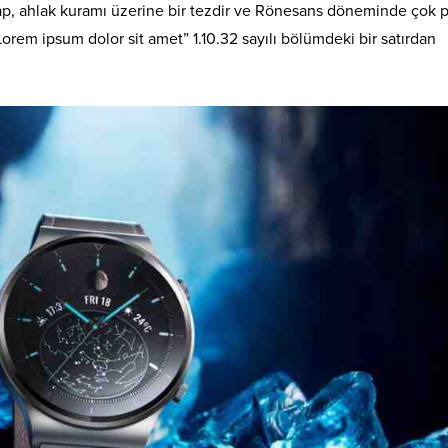
itap, ahlak kuramı üzerine bir tezdir ve Rönesans döneminde çok 
Lorem ipsum dolor sit amet” 1.10.32 sayılı bölümdeki bir satırdan