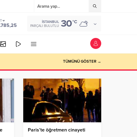
30
ST
°C
İSTANBUL
.785,25
PARÇALI BULUTLU
TÜMÜNÜ GÖSTER →
le
Paris’te öğretmen cinayeti