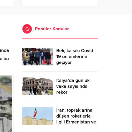
Popüler Konular
sında
Belçika sıkı Covid-
19 önlemlerine
se bu
geçiyor
İtalya’da günlük
vaka sayısında
rekor
İran, topraklarına
düşen roketlerle
ilgili Ermenistan ve
Azerbaycan’ı