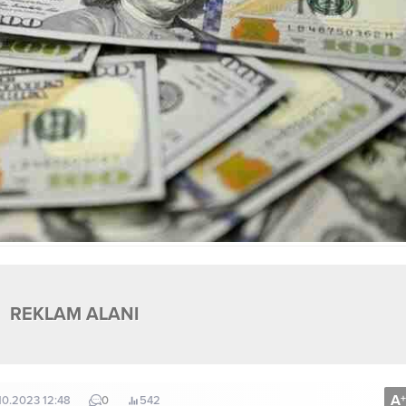
REKLAM ALANI
A
+
10.2023 12:48
0
542