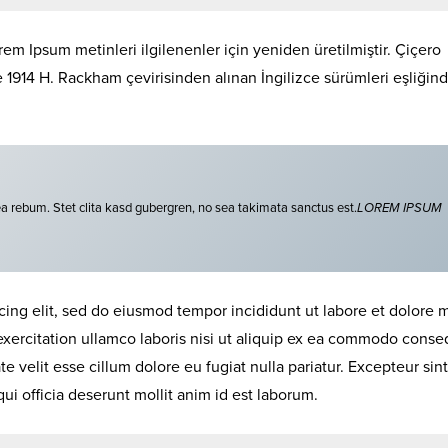
em Ipsum metinleri ilgilenenler için yeniden üretilmiştir. Çiçero
de 1914 H. Rackham çevirisinden alınan İngilizce sürümleri eşliğin
ea rebum. Stet clita kasd gubergren, no sea takimata sanctus est.
LOREM IPSUM
cing elit, sed do eiusmod tempor incididunt ut labore et dolore
exercitation ullamco laboris nisi ut aliquip ex ea commodo conse
te velit esse cillum dolore eu fugiat nulla pariatur. Excepteur sint
ui officia deserunt mollit anim id est laborum.