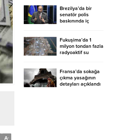
uyardı
Brezilya’da bir
senatör polis
baskınında iç
çamaşırında para
saklamaya çalıştı
Fukuşima’da 1
milyon tondan fazla
radyoaktif su
denize boşaltılacak
Fransa’da sokağa
çıkma yasağının
detayları açıklandı
A
-