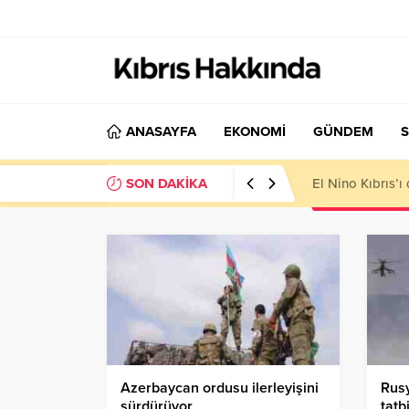
ANASAYFA
EKONOMİ
GÜNDEM
S
SON DAKİKA
El Nino Kıbrıs’
Azerbaycan ordusu ilerleyişini
Rus
sürdürüyor
tatb