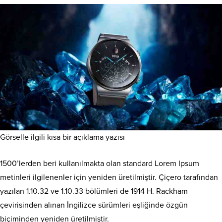
Görselle ilgili kısa bir açıklama yazısı
1500’lerden beri kullanılmakta olan standard Lorem Ipsum
metinleri ilgilenenler için yeniden üretilmiştir. Çiçero tarafından
yazılan 1.10.32 ve 1.10.33 bölümleri de 1914 H. Rackham
çevirisinden alınan İngilizce sürümleri eşliğinde özgün
biçiminden yeniden üretilmiştir.