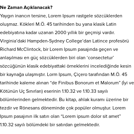
Ne Zaman Açıklanacak?
Yaygın inancın tersine, Lorem Ipsum rastgele sözcüklerden
oluşmaz. Kökleri M.Ö. 45 tarihinden bu yana klasik Latin
edebiyatına kadar uzanan 2000 yıllık bir geçmişi vardır.
Virginia’daki Hampden-Sydney College’dan Latince profesörü
Richard McClintock, bir Lorem Ipsum pasajında geçen ve
anlaşılması en güç sözcüklerden biri olan ‘consectetur’
sözcüğünün klasik edebiyattaki örneklerini incelediğinde kesin
bir kaynağa ulaşmıştır. Lorm Ipsum, Çiçero tarafından M.Ö. 45
tarihinde kaleme alınan “de Finibus Bonorum et Malorum” (İyi ve
Kötünün Uç Sınırları) eserinin 1.10.32 ve 1.10.33 sayılı
bölümlerinden gelmektedir. Bu kitap, ahlak kuramı üzerine bir
tezdir ve Rönesans döneminde çok popüler olmuştur. Lorem
Ipsum pasajının ilk satırı olan “Lorem ipsum dolor sit amet”
1.10.32 sayılı bölümdeki bir satırdan gelmektedir.