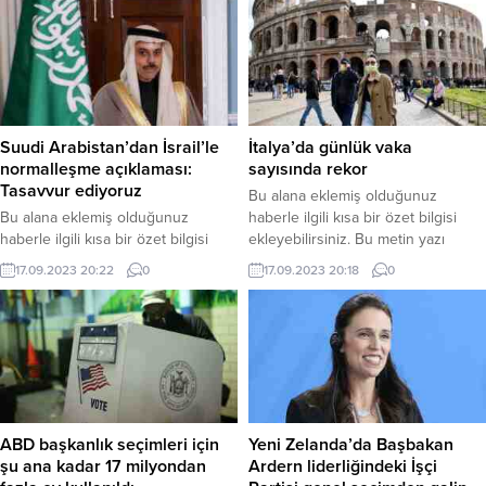
eklenmişse başlık altında kalın
bölümünden eklenebilir. Özet
olarak bu şekilde gösterilir,
eklenmişse başlık altında kalın
eklenmemişse bu alan boş kalır.
olarak bu şekilde gösterilir,
eklenmemişse bu alan boş kalır.
Suudi Arabistan’dan İsrail’le
İtalya’da günlük vaka
normalleşme açıklaması:
sayısında rekor
Tasavvur ediyoruz
Bu alana eklemiş olduğunuz
Bu alana eklemiş olduğunuz
haberle ilgili kısa bir özet bilgisi
haberle ilgili kısa bir özet bilgisi
ekleyebilirsiniz. Bu metin yazı
ekleyebilirsiniz. Bu metin yazı
düzenleme sayfasında “Özet”
17.09.2023 20:22
0
17.09.2023 20:18
0
düzenleme sayfasında “Özet”
bölümünden eklenebilir. Özet
bölümünden eklenebilir. Özet
eklenmişse başlık altında kalın
eklenmişse başlık altında kalın
olarak bu şekilde gösterilir,
olarak bu şekilde gösterilir,
eklenmemişse bu alan boş kalır.
eklenmemişse bu alan boş kalır.
ABD başkanlık seçimleri için
Yeni Zelanda’da Başbakan
şu ana kadar 17 milyondan
Ardern liderliğindeki İşçi