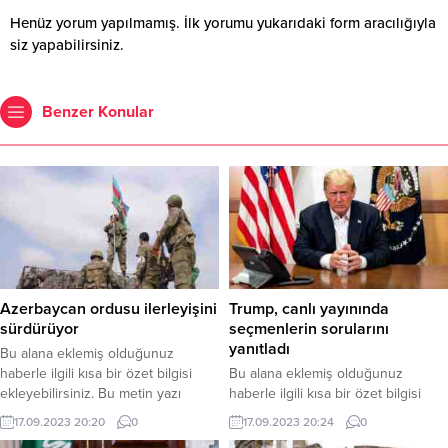
Henüz yorum yapılmamış. İlk yorumu yukarıdaki form aracılığıyla
siz yapabilirsiniz.
Benzer Konular
Azerbaycan ordusu ilerleyişini
Trump, canlı yayınında
sürdürüyor
seçmenlerin sorularını
yanıtladı
Bu alana eklemiş olduğunuz
haberle ilgili kısa bir özet bilgisi
Bu alana eklemiş olduğunuz
ekleyebilirsiniz. Bu metin yazı
haberle ilgili kısa bir özet bilgisi
düzenleme sayfasında “Özet”
ekleyebilirsiniz. Bu metin yazı
17.09.2023 20:20
0
17.09.2023 20:24
0
bölümünden eklenebilir. Özet
düzenleme sayfasında “Özet”