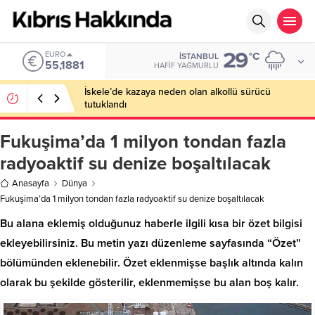
29
EURO
°C
İSTANBUL
55,1881
HAFIF YAĞMURLU
İskele’de kazaya neden olan alkollü sürücü
tutuklandı
Fukuşima’da 1 milyon tondan fazla
radyoaktif su denize boşaltılacak
Anasayfa
Dünya
Fukuşima’da 1 milyon tondan fazla radyoaktif su denize boşaltılacak
Bu alana eklemiş olduğunuz haberle ilgili kısa bir özet bilgisi
ekleyebilirsiniz. Bu metin yazı düzenleme sayfasında “Özet”
bölümünden eklenebilir. Özet eklenmişse başlık altında kalın
olarak bu şekilde gösterilir, eklenmemişse bu alan boş kalır.