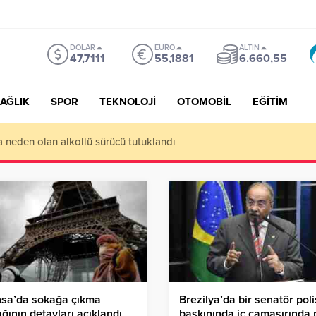
DOLAR
EURO
ALTIN
47,7111
55,1881
6.660,55
AĞLIK
SPOR
TEKNOLOJİ
OTOMOBİL
EĞİTİM
ı da Etkileyecek: Daha Sıcak Yaz, Daha Uzun Kuraklık Bekleniyor
nsa’da sokağa çıkma
Brezilya’da bir senatör poli
ğının detayları açıklandı
baskınında iç çamaşırında 