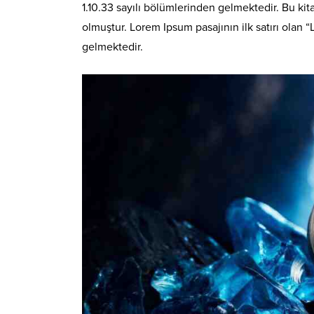
1.10.33 sayılı bölümlerinden gelmektedir. Bu k
olmuştur. Lorem Ipsum pasajının ilk satırı olan “
gelmektedir.