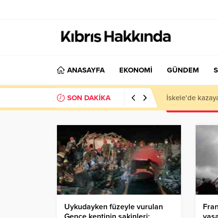
ANASAYFA
EKONOMİ
GÜNDEM
S
SON DAKİKA
El Nino Kıbrıs’
Uykudayken füzeyle vurulan
Fra
Gence kentinin sakinleri:
yasa