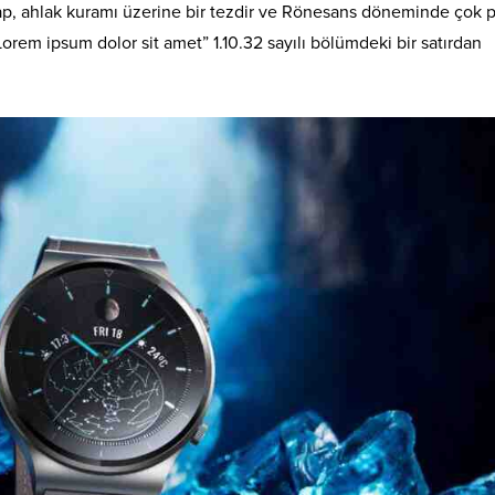
itap, ahlak kuramı üzerine bir tezdir ve Rönesans döneminde çok 
Lorem ipsum dolor sit amet” 1.10.32 sayılı bölümdeki bir satırdan