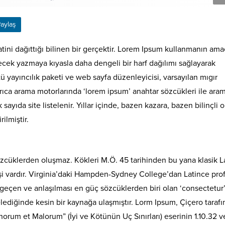
aylaş
ini dağıttığı bilinen bir gerçektir. Lorem Ipsum kullanmanın ama
cek yazmaya kıyasla daha dengeli bir harf dağılımı sağlayarak
 yayıncılık paketi ve web sayfa düzenleyicisi, varsayılan mıgır
rıca arama motorlarında ‘lorem ipsum’ anahtar sözcükleri ile ara
yıda site listelenir. Yıllar içinde, bazen kazara, bazen bilinçli o
rilmiştir.
zcüklerden oluşmaz. Kökleri M.Ö. 45 tarihinden bu yana klasik L
şi vardır. Virginia’daki Hampden-Sydney College’dan Latince pro
geçen ve anlaşılması en güç sözcüklerden biri olan ‘consectetur
lediğinde kesin bir kaynağa ulaşmıştır. Lorm Ipsum, Çiçero taraf
orum et Malorum” (İyi ve Kötünün Uç Sınırları) eserinin 1.10.32 v