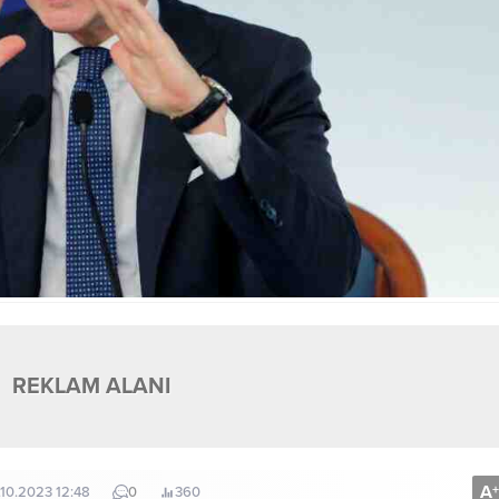
REKLAM ALANI
A
+
.10.2023 12:48
0
360