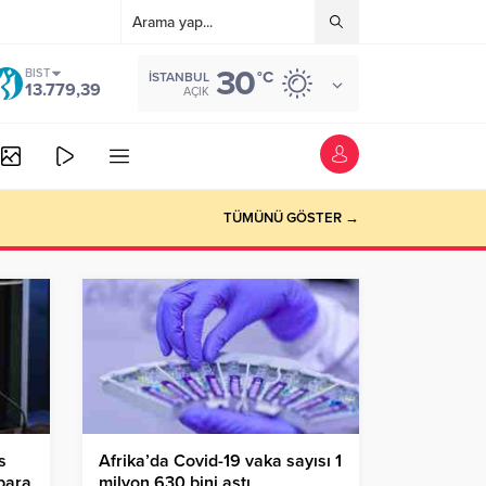
30
BIST
°C
İSTANBUL
13.779,39
AÇIK
TÜMÜNÜ GÖSTER →
s
Afrika’da Covid-19 vaka sayısı 1
para
milyon 630 bini aştı