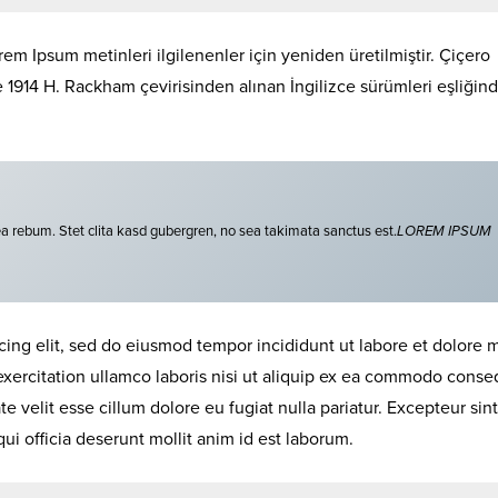
em Ipsum metinleri ilgilenenler için yeniden üretilmiştir. Çiçero
de 1914 H. Rackham çevirisinden alınan İngilizce sürümleri eşliğin
ea rebum. Stet clita kasd gubergren, no sea takimata sanctus est.
LOREM IPSUM
cing elit, sed do eiusmod tempor incididunt ut labore et dolore
exercitation ullamco laboris nisi ut aliquip ex ea commodo conse
te velit esse cillum dolore eu fugiat nulla pariatur. Excepteur sint
ui officia deserunt mollit anim id est laborum.