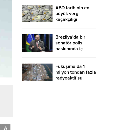
uyardı
ABD tarihinin en
büyük vergi
kaçakçılığı
suçlaması
Brezilya’da bir
senatör polis
baskınında iç
çamaşırında para
saklamaya çalıştı
Fukuşima’da 1
milyon tondan fazla
radyoaktif su
denize boşaltılacak
A
-