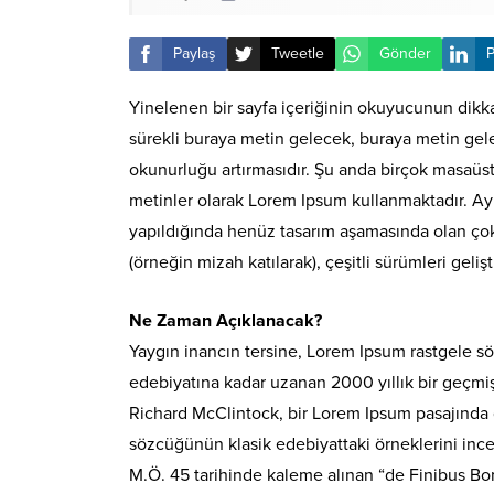
Paylaş
Tweetle
Gönder
P
Yinelenen bir sayfa içeriğinin okuyucunun dikkat
sürekli buraya metin gelecek, buraya metin gele
okunurluğu artırmasıdır. Şu anda birçok masaüstü
metinler olarak Lorem Ipsum kullanmaktadır. Ay
yapıldığında henüz tasarım aşamasında olan çok sa
(örneğin mizah katılarak), çeşitli sürümleri gelişti
Ne Zaman Açıklanacak?
Yaygın inancın tersine, Lorem Ipsum rastgele sö
edebiyatına kadar uzanan 2000 yıllık bir geçmi
Richard McClintock, bir Lorem Ipsum pasajında 
sözcüğünün klasik edebiyattaki örneklerini ince
M.Ö. 45 tarihinde kaleme alınan “de Finibus Bon