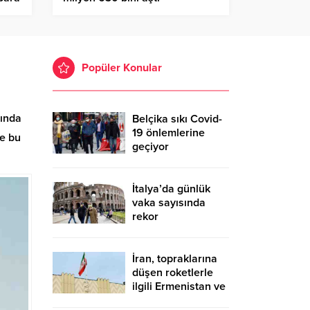
Popüler Konular
sında
Belçika sıkı Covid-
19 önlemlerine
se bu
geçiyor
İtalya’da günlük
vaka sayısında
rekor
İran, topraklarına
düşen roketlerle
ilgili Ermenistan ve
Azerbaycan’ı