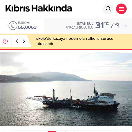
31
EURO
°C
İSTANBUL
55,0063
PARÇALI BULUTLU
İskele’de kazaya neden olan alkollü sürücü
tutuklandı