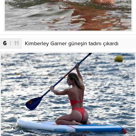
6
| 11
Kimberley Garner güneşin tadını çıkardı