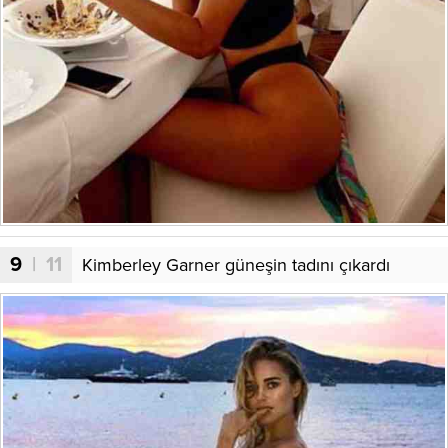
9
| 11
Kimberley Garner güneşin tadını çıkardı