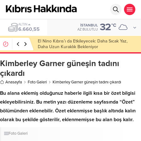
32
ALTIN
°C
İSTANBUL
6.660,55
AZ BULUTLU
El Nino Kıbrıs’ı da Etkileyecek: Daha Sıcak Yaz,
Daha Uzun Kuraklık Bekleniyor
Kimberley Garner güneşin tadını
çıkardı
Anasayfa
Foto Galeri
Kimberley Garner güneşin tadını çıkardı
Bu alana eklemiş olduğunuz haberle ilgili kısa bir özet bilgisi
ekleyebilirsiniz. Bu metin yazı düzenleme sayfasında “Özet”
bölümünden eklenebilir. Özet eklenmişse başlık altında kalın
olarak bu şekilde gösterilir, eklenmemişse bu alan boş kalır.
Foto Galeri