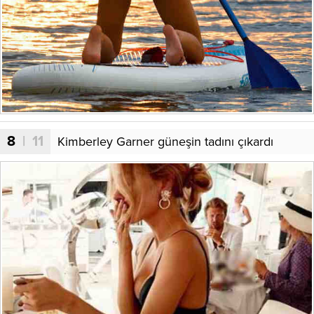
8
| 11
Kimberley Garner güneşin tadını çıkardı