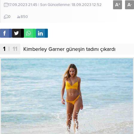
A
A
+
-
17.09.2023 21:45 | Son Güncellenme: 18.09.2023 12:52
0
850
1
| 11
Kimberley Garner güneşin tadını çıkardı