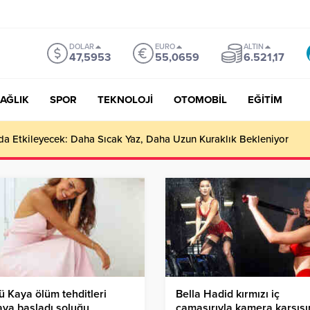
DOLAR
EURO
ALTIN
47,5953
55,0659
6.521,17
AĞLIK
SPOR
TEKNOLOJİ
OTOMOBİL
EĞİTİM
ı da Etkileyecek: Daha Sıcak Yaz, Daha Uzun Kuraklık Bekleniyor
 Kaya ölüm tehditleri
Bella Hadid kırmızı iç
ya başladı soluğu
çamaşırıyla kamera karşısı