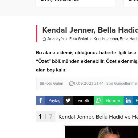
savc
Kendal Jenner, Bella Hadid
Anasayfa
Foto Galeri
Kendal Jenner, Bella Hadid
Bu alana eklemiş olduğunuz haberle ilgili kısa 
“Özet” bölümünden eklenebilir. Özet eklenmişse
alan boş kalır.
Foto Galeri
17.09.2023 21:44 | Son Güncellenme
Paylaş
Tweetle
Gönder
P
1
| 7
Kendal Jenner, Bella Hadid ve Hai