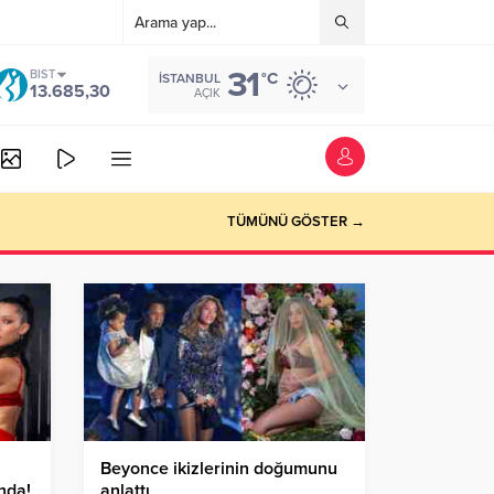
31
BIST
°C
İSTANBUL
13.685,30
AÇIK
TÜMÜNÜ GÖSTER →
Beyonce ikizlerinin doğumunu
nda!
anlattı