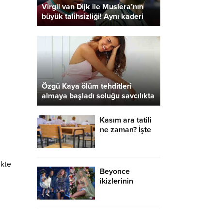
Virgil van Dijk ile Muslera’nın
büyük talihsizliği! Aynı kaderi
paylaştılar…
Özgü Kaya ölüm tehditleri
almaya başladı soluğu savcılıkta
aldı
Kasım ara tatili
ne zaman? İşte
2020-2021 MEB
ara tatil takvimi
ikte
Beyonce
ikizlerinin
doğumunu anlattı