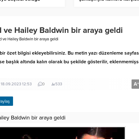
ılıkta aldı
 ve Hailey Baldwin bir araya geldi
 ve Hailey Baldwin bir araya geldi
bir özet bilgisi ekleyebilirsiniz. Bu metin yazı düzenleme sayfa
 başlık altında kalın olarak bu şekilde gösterilir, eklenmemiş
Bella Hadid kırmızı iç
A
+
: 18.09.2023 12:53
0
533
çamaşırıyla kamera kar
aylaş
ley Baldwin bir araya geldi