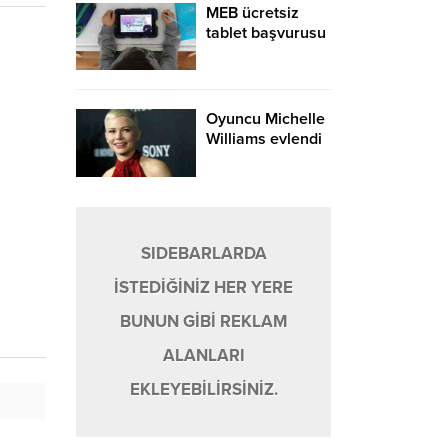
MEB ücretsiz
tablet başvurusu
nasıl yapılır,
ücretsiz tablet
dağıtımı başladı
mı? İşte ücretsiz
Oyuncu Michelle
tablet başvuru ve
Williams evlendi
dağıtım süreci…
SIDEBARLARDA
İSTEDİĞİNİZ HER YERE
BUNUN GİBİ REKLAM
ALANLARI
EKLEYEBİLİRSİNİZ.