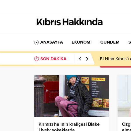
ANASAYFA
EKONOMİ
GÜNDEM
S
SON DAKİKA
El Nino Kıbrıs’
Kırmızı halının kraliçesi Blake
Özgü
Lively sokaklarda
alma