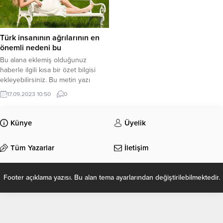
Türk insanının ağrılarının en
önemli nedeni bu
Bu alana eklemiş olduğunuz
haberle ilgili kısa bir özet bilgisi
ekleyebilirsiniz. Bu metin yazı
düzenleme sayfasında “Özet”
17.09.2023 10:50
0
bölümünden eklenebilir. Özet
eklenmişse başlık altında kalın
olarak bu şekilde gösterilir,
Künye
Üyelik
eklenmemişse bu alan boş kalır.
Tüm Yazarlar
İletişim
Footer açıklama yazısı. Bu alan tema ayarlarından değiştirilebilmektedir.