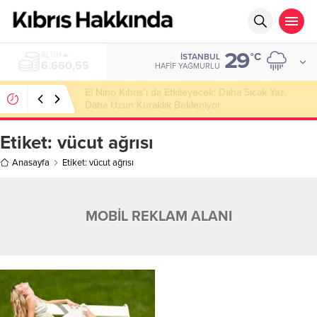
29
ALTIN
°C
İSTANBUL
6.660,55
HAFIF YAĞMURLU
El Nino Kıbrıs’ı da Etkileyecek: Daha Sıcak Yaz,
Daha Uzun Kuraklık Bekleniyor
Etiket:
vücut ağrısı
Anasayfa
Etiket: vücut ağrısı
MOBİL REKLAM ALANI