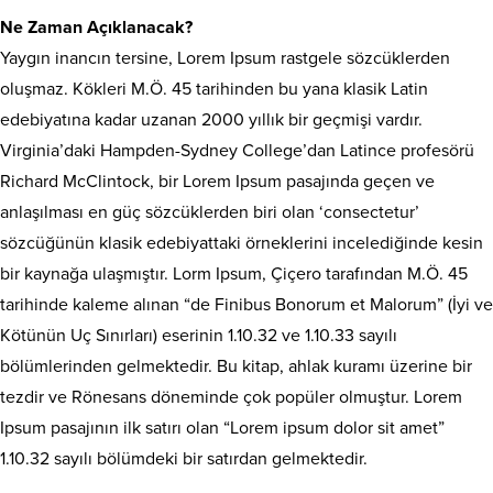
Ne Zaman Açıklanacak?
Yaygın inancın tersine, Lorem Ipsum rastgele sözcüklerden
oluşmaz. Kökleri M.Ö. 45 tarihinden bu yana klasik Latin
edebiyatına kadar uzanan 2000 yıllık bir geçmişi vardır.
Virginia’daki Hampden-Sydney College’dan Latince profesörü
Richard McClintock, bir Lorem Ipsum pasajında geçen ve
anlaşılması en güç sözcüklerden biri olan ‘consectetur’
sözcüğünün klasik edebiyattaki örneklerini incelediğinde kesin
bir kaynağa ulaşmıştır. Lorm Ipsum, Çiçero tarafından M.Ö. 45
tarihinde kaleme alınan “de Finibus Bonorum et Malorum” (İyi ve
Kötünün Uç Sınırları) eserinin 1.10.32 ve 1.10.33 sayılı
bölümlerinden gelmektedir. Bu kitap, ahlak kuramı üzerine bir
tezdir ve Rönesans döneminde çok popüler olmuştur. Lorem
Ipsum pasajının ilk satırı olan “Lorem ipsum dolor sit amet”
1.10.32 sayılı bölümdeki bir satırdan gelmektedir.