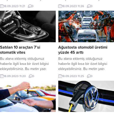
düzenleme sayfasında “Özet”
düzenleme sayfasında “Özet”
18.09.2023 11:21
0
18.09.2023 11:26
0
bölümünden eklenebilir. Özet
bölümünden eklenebilir. Özet
eklenmişse başlık altında kalın
eklenmişse başlık altında kalın
olarak bu şekilde gösterilir,
olarak bu şekilde gösterilir,
eklenmemişse bu alan boş kalır.
eklenmemişse bu alan boş kalır.
Satılan 10 araçtan 7’si
Ağustosta otomobil üretimi
otomatik vites
yüzde 45 arttı
Bu alana eklemiş olduğunuz
Bu alana eklemiş olduğunuz
haberle ilgili kısa bir özet bilgisi
haberle ilgili kısa bir özet bilgisi
ekleyebilirsiniz. Bu metin yazı
ekleyebilirsiniz. Bu metin yazı
düzenleme sayfasında “Özet”
düzenleme sayfasında “Özet”
18.09.2023 11:20
0
18.09.2023 11:25
0
bölümünden eklenebilir. Özet
bölümünden eklenebilir. Özet
eklenmişse başlık altında kalın
eklenmişse başlık altında kalın
olarak bu şekilde gösterilir,
olarak bu şekilde gösterilir,
eklenmemişse bu alan boş kalır.
eklenmemişse bu alan boş kalır.