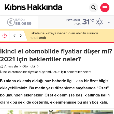
31
ALTIN
°C
İSTANBUL
6.521,17
AÇIK
El Nino Kıbrıs’ı da Etkileyecek: Daha Sıcak Yaz,
Daha Uzun Kuraklık Bekleniyor
İkinci el otomobilde fiyatlar düşer mi?
2021 için beklentiler neler?
Anasayfa
Otomobil
İkinci el otomobilde fiyatlar düşer mi? 2021 için beklentiler neler?
Bu alana eklemiş olduğunuz haberle ilgili kısa bir özet bilgisi
ekleyebilirsiniz. Bu metin yazı düzenleme sayfasında “Özet”
bölümünden eklenebilir. Özet eklenmişse başlık altında kalın
olarak bu şekilde gösterilir, eklenmemişse bu alan boş kalır.