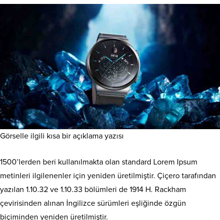
Görselle ilgili kısa bir açıklama yazısı
1500’lerden beri kullanılmakta olan standard Lorem Ipsum
metinleri ilgilenenler için yeniden üretilmiştir. Çiçero tarafından
yazılan 1.10.32 ve 1.10.33 bölümleri de 1914 H. Rackham
çevirisinden alınan İngilizce sürümleri eşliğinde özgün
biçiminden yeniden üretilmiştir.