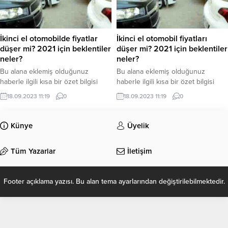
İkinci el otomobilde fiyatlar
İkinci el otomobil fiyatları
düşer mi? 2021 için beklentiler
düşer mi? 2021 için beklentiler
neler?
neler?
Bu alana eklemiş olduğunuz
Bu alana eklemiş olduğunuz
haberle ilgili kısa bir özet bilgisi
haberle ilgili kısa bir özet bilgisi
ekleyebilirsiniz. Bu metin yazı
ekleyebilirsiniz. Bu metin yazı
18.09.2023 11:19
0
18.09.2023 11:19
0
düzenleme sayfasında “Özet”
düzenleme sayfasında “Özet”
bölümünden eklenebilir. Özet
bölümünden eklenebilir. Özet
eklenmişse başlık altında kalın
eklenmişse başlık altında kalın
Künye
Üyelik
olarak bu şekilde gösterilir,
olarak bu şekilde gösterilir,
eklenmemişse bu alan boş kalır.
eklenmemişse bu alan boş kalır.
Tüm Yazarlar
İletişim
Footer açıklama yazısı. Bu alan tema ayarlarından değiştirilebilmektedir.