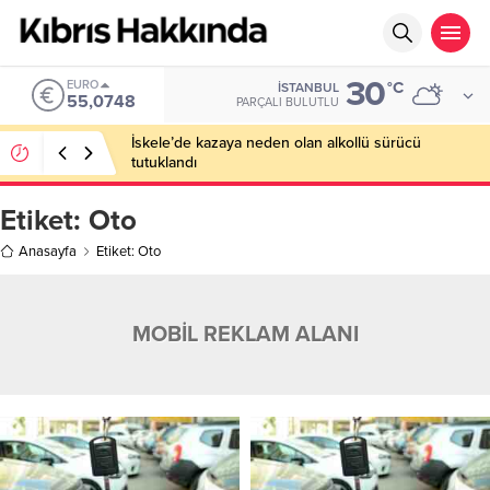
30
EURO
°C
İSTANBUL
55,0748
PARÇALI BULUTLU
İskele’de kazaya neden olan alkollü sürücü
tutuklandı
Etiket:
Oto
Anasayfa
Etiket: Oto
MOBİL REKLAM ALANI