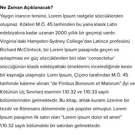
Ne Zaman Açıklanacak?
Yaygın inancın tersine, Lorem Ipsum rastgele sözcüklerden
oluşmaz. Kökleri M.Ö. 45 tarihinden bu yana klasik Latin
edebiyatına kadar uzanan 2000 yıllık bir geçmişi vardır.
Virginia’daki Hampden-Sydney College’dan Latince profesörü
Richard McClintock, bir Lorem Ipsum pasajında geçen ve
anlaşılması en güç sözcüklerden biri olan ‘consectetur’
sözcüğünün klasik edebiyattaki örneklerini incelediğinde kesin
bir kaynağa ulaşmıştır. Lorm Ipsum, Çiçero tarafından M.Ö. 45
tarihinde kaleme alınan “de Finibus Bonorum et Malorum” (İyi ve
Kötünün Uç Sınırları) eserinin 1.10.32 ve 1.10.33 sayılı
bölümlerinden gelmektedir. Bu kitap, ahlak kuramı üzerine bir
tezdir ve Rönesans döneminde çok popüler olmuştur. Lorem
Ipsum pasajının ilk satırı olan “Lorem ipsum dolor sit amet”
1.10.32 sayılı bölümdeki bir satırdan gelmektedir.