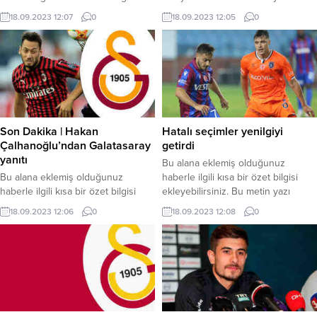
ekleyebilirsiniz. Bu metin yazı
düzenleme sayfasında “Özet”
18.09.2023 12:07
0
18.09.2023 12:05
0
düzenleme sayfasında “Özet”
bölümünden eklenebilir. Özet
bölümünden eklenebilir. Özet
eklenmişse başlık altında kalın
eklenmişse başlık altında kalın
olarak bu şekilde gösterilir,
olarak bu şekilde gösterilir,
eklenmemişse bu alan boş kalır.
eklenmemişse bu alan boş kalır.
Son Dakika | Hakan
Hatalı seçimler yenilgiyi
Çalhanoğlu’ndan Galatasaray
getirdi
yanıtı
Bu alana eklemiş olduğunuz
Bu alana eklemiş olduğunuz
haberle ilgili kısa bir özet bilgisi
haberle ilgili kısa bir özet bilgisi
ekleyebilirsiniz. Bu metin yazı
ekleyebilirsiniz. Bu metin yazı
düzenleme sayfasında “Özet”
18.09.2023 12:06
0
18.09.2023 12:08
0
düzenleme sayfasında “Özet”
bölümünden eklenebilir. Özet
bölümünden eklenebilir. Özet
eklenmişse başlık altında kalın
eklenmişse başlık altında kalın
olarak bu şekilde gösterilir,
olarak bu şekilde gösterilir,
eklenmemişse bu alan boş kalır.
eklenmemişse bu alan boş kalır.