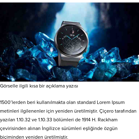
Görselle ilgili kısa bir açıklama yazısı
1500’lerden beri kullanılmakta olan standard Lorem Ipsum
metinleri ilgilenenler için yeniden üretilmiştir. Çiçero tarafından
yazılan 1.10.32 ve 1.10.33 bölümleri de 1914 H. Rackham
çevirisinden alınan İngilizce sürümleri eşliğinde özgün
biçiminden yeniden üretilmiştir.