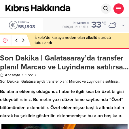
33
EURO
°C
İSTANBUL
55,1808
PARÇALI BULUTLU
İskele’de kazaya neden olan alkollü sürücü
tutuklandı
Son Dakika | Galatasaray’da transfer
planı! Marcao ve Luyindama satılırsa…
Anasayfa
Spor
Son Dakika | Galatasaray’da transfer planı! Marcao ve Luyindama satılırsa…
Bu alana eklemiş olduğunuz haberle ilgili kısa bir özet bilgisi
ekleyebilirsiniz. Bu metin yazı düzenleme sayfasında “Özet”
bölümünden eklenebilir. Özet eklenmişse başlık altında kalın
olarak bu şekilde gösterilir, eklenmemişse bu alan boş kalır.