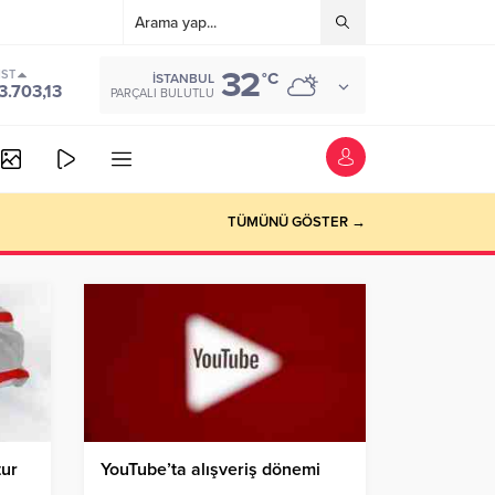
32
IST
°C
İSTANBUL
3.703,13
PARÇALI BULUTLU
TÜMÜNÜ GÖSTER →
tur
YouTube’ta alışveriş dönemi