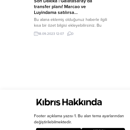
Son Dakika | Galatasaray’da
transfer planı! Marcao ve
Luyindama satılırsa…
Bu alana eklemiş olduğunuz haberle ilgili
kısa bir özet bilgisi ekleyebilirsiniz. Bu
metin yazı düzenleme sayfasında “Özet”
18.09.2023 12:07
0
bölümünden eklenebilir. Özet
eklenmişse başlık altında kalın olarak bu
şekilde gösterilir, eklenmemişse bu alan
boş kalır.
Footer açıklama yazısı 1. Bu alan tema ayarlarından
değiştirilebilmektedir.