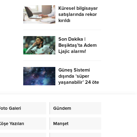
Küresel bilgisayar
satışlarında rekor
kırıldı
Son Dakika |
Beşiktaş’ta Adem
Ljajic alarmı!
Ocak’ta transfer…
Güneş Sistemi
dışında ‘süper
yaşanabilir’ 24 öte
gezegen keşfedildi
Foto Galeri
Gündem
Köşe Yazıları
Manşet