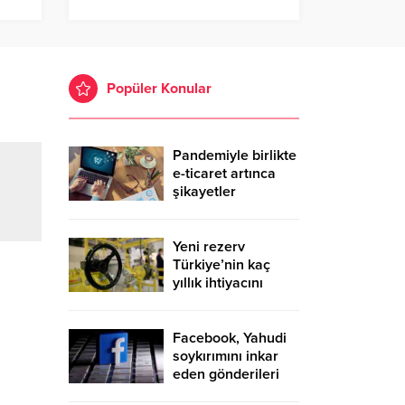
Popüler Konular
Pandemiyle birlikte
e-ticaret artınca
şikayetler
de katlandı
Yeni rezerv
Türkiye’nin kaç
yıllık ihtiyacını
karşılayacak?
Facebook, Yahudi
soykırımını inkar
eden gönderileri
yasaklıyor