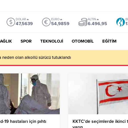
DOLAR
EURO
ALTIN
B
47,5639
54,9859
6.496,95
1
AĞLIK
SPOR
TEKNOLOJİ
OTOMOBİL
EĞİTİM
a neden olan alkollü sürücü tutuklandı
d-19 hastaları için pıhtı
KKTC’de seçimlerde ikinci 
yarın