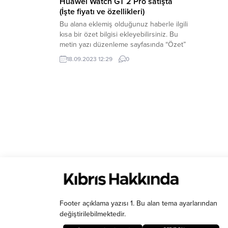
Huawei Watch GT 2 Pro satışta
(İşte fiyatı ve özellikleri)
Bu alana eklemiş olduğunuz haberle ilgili
kısa bir özet bilgisi ekleyebilirsiniz. Bu
metin yazı düzenleme sayfasında “Özet”
bölümünden eklenebilir. Özet
18.09.2023 12:29
0
eklenmişse başlık altında kalın olarak bu
şekilde gösterilir, eklenmemişse bu alan
boş kalır.
Footer açıklama yazısı 1. Bu alan tema ayarlarından
değiştirilebilmektedir.