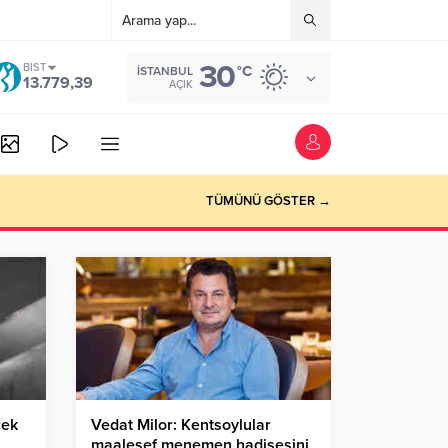
30
BIST
°C
İSTANBUL
13.779,39
AÇIK
TÜMÜNÜ GÖSTER →
cek
Vedat Milor: Kentsoylular
maalesef menemen hadisesini