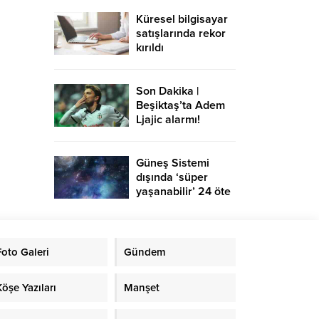
Küresel bilgisayar
satışlarında rekor
kırıldı
Son Dakika |
Beşiktaş’ta Adem
Ljajic alarmı!
Ocak’ta transfer…
Güneş Sistemi
dışında ‘süper
yaşanabilir’ 24 öte
gezegen keşfedildi
Foto Galeri
Gündem
Köşe Yazıları
Manşet