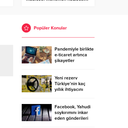
hiçbir zaman hazmedemediler
Popüler Konular
Pandemiyle birlikte
e-ticaret artınca
şikayetler
de katlandı
Yeni rezerv
Türkiye’nin kaç
yıllık ihtiyacını
karşılayacak?
Facebook, Yahudi
soykırımını inkar
eden gönderileri
yasaklıyor