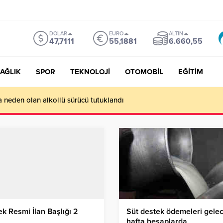
DOLAR
EURO
ALTIN
47,7111
55,1881
6.660,55
AĞLIK
SPOR
TEKNOLOJİ
OTOMOBİL
EĞİTİM
a neden olan alkollü sürücü tutuklandı
k Resmi İlan Başlığı 2
Süt destek ödemeleri gele
hafta hesaplarda