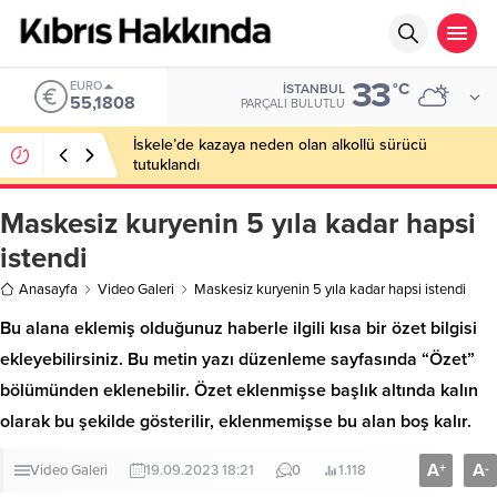
33
EURO
°C
İSTANBUL
55,1808
PARÇALI BULUTLU
İskele’de kazaya neden olan alkollü sürücü
tutuklandı
Maskesiz kuryenin 5 yıla kadar hapsi
istendi
Anasayfa
Video Galeri
Maskesiz kuryenin 5 yıla kadar hapsi istendi
Bu alana eklemiş olduğunuz haberle ilgili kısa bir özet bilgisi
ekleyebilirsiniz. Bu metin yazı düzenleme sayfasında “Özet”
bölümünden eklenebilir. Özet eklenmişse başlık altında kalın
olarak bu şekilde gösterilir, eklenmemişse bu alan boş kalır.
A
A
+
-
Video Galeri
19.09.2023 18:21
0
1.118