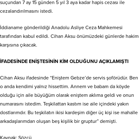
suçundan 7 ay 15 günden 5 yıl 3 aya kadar hapis cezası ile
cezalandırılmasını istedi.
İddianame gönderildiği Anadolu Asliye Ceza Mahkemesi
tarafından kabul edildi. Cihan Aksu önümüzdeki günlerde hakim
karşısına çıkacak.
İFADESİNDE ENİŞTESİNİN KİM OLDUĞUNU AÇIKLAMIŞTI
Cihan Aksu ifadesinde “Eniştem Gebze’de servis şoförüdür. Ben
o anda kendimi yalnız hissettim. Annem ve babam da köyde
olduğu için aile büyüğüm olarak eniştem aklıma geldi ve onun
numarasını istedim. Teşkilattan kastım ise aile içindeki yakın
dostlarımdır. Bu teşkilatın ikisi kardeşim diğer üç kişi ise mahalle
arkadaşlarımdan oluşan beş kişilik bir gruptur” demişti.
Kaynak: Sözcü