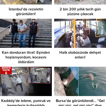
İstanbul’da rezaletin
2 bin 200 yıllık tarih gün
görüntüleri!
yüzüne çıkacak
Kan donduran itiraf: Eşinden
Halk otobüsünde dehşet
hoşlanıyordum, kocasını
anları!
öldürdüm
Kadıköy’de tekme, yumruk ve
Bursa’da görüntülendi… “Gel
kemerlerin kullanıldığı
pisi pisi, gel pisi pisi” diye