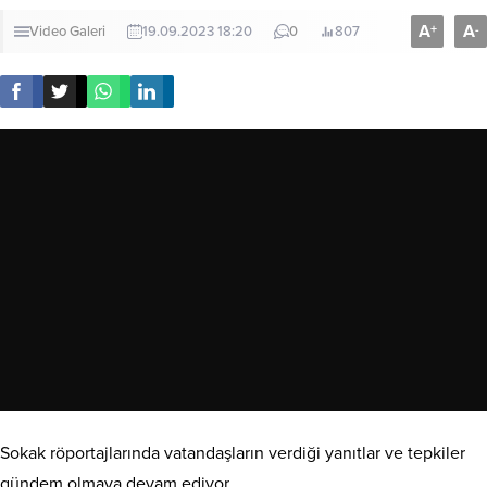
A
A
+
-
Video Galeri
19.09.2023 18:20
0
807
Sokak röportajlarında vatandaşların verdiği yanıtlar ve tepkiler
gündem olmaya devam ediyor.