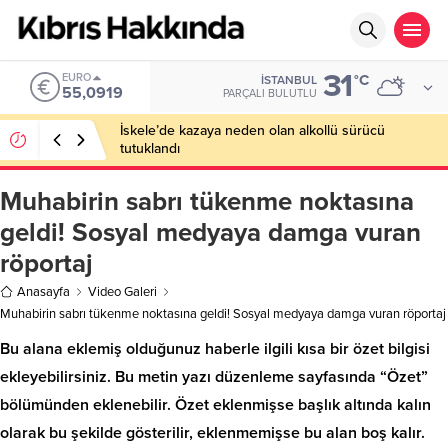
31
EURO
°C
İSTANBUL
55,0919
PARÇALI BULUTLU
İskele’de kazaya neden olan alkollü sürücü
tutuklandı
Muhabirin sabrı tükenme noktasına
geldi! Sosyal medyaya damga vuran
röportaj
Anasayfa
Video Galeri
Muhabirin sabrı tükenme noktasına geldi! Sosyal medyaya damga vuran röportaj
Bu alana eklemiş olduğunuz haberle ilgili kısa bir özet bilgisi
ekleyebilirsiniz. Bu metin yazı düzenleme sayfasında “Özet”
bölümünden eklenebilir. Özet eklenmişse başlık altında kalın
olarak bu şekilde gösterilir, eklenmemişse bu alan boş kalır.