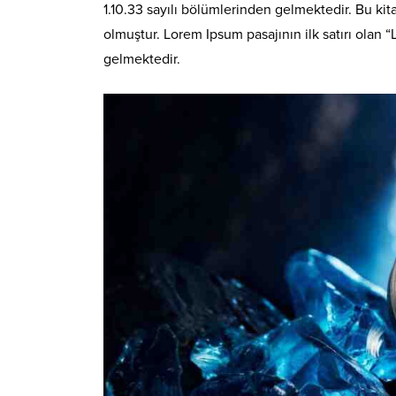
1.10.33 sayılı bölümlerinden gelmektedir. Bu k
olmuştur. Lorem Ipsum pasajının ilk satırı olan “
gelmektedir.