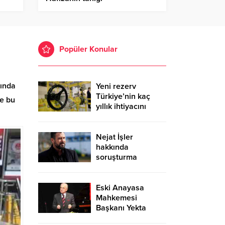
Popüler Konular
sında
Yeni rezerv
Türkiye’nin kaç
se bu
yıllık ihtiyacını
karşılayacak?
Nejat İşler
hakkında
soruşturma
Eski Anayasa
Mahkemesi
Başkanı Yekta
Güngör Özden: