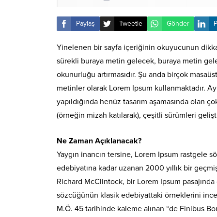
Paylaş
Tweetle
Gönder
P
Yinelenen bir sayfa içeriğinin okuyucunun dikkat
sürekli buraya metin gelecek, buraya metin gele
okunurluğu artırmasıdır. Şu anda birçok masaüstü
metinler olarak Lorem Ipsum kullanmaktadır. Ay
yapıldığında henüz tasarım aşamasında olan çok sa
(örneğin mizah katılarak), çeşitli sürümleri gelişti
Ne Zaman Açıklanacak?
Yaygın inancın tersine, Lorem Ipsum rastgele sö
edebiyatına kadar uzanan 2000 yıllık bir geçmi
Richard McClintock, bir Lorem Ipsum pasajında 
sözcüğünün klasik edebiyattaki örneklerini ince
M.Ö. 45 tarihinde kaleme alınan “de Finibus Bon