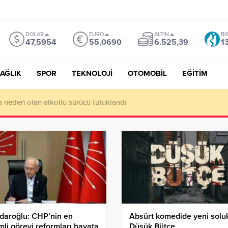
DOLAR
EURO
ALTIN
BI
47,5954
55,0690
6.525,39
1
AĞLIK
SPOR
TEKNOLOJİ
OTOMOBİL
EĞİTİM
ı da Etkileyecek: Daha Sıcak Yaz, Daha Uzun Kuraklık Bekleniyor
çdaroğlu: CHP’nin en
Absürt komedide yeni solu
li görevi reformları hayata
Düşük Bütçe