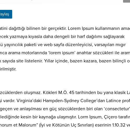
aylaş
ini dağıttığı bilinen bir gerçektir. Lorem Ipsum kullanmanın ama
cek yazmaya kıyasla daha dengeli bir harf dağılımı sağlayarak
 yayıncılık paketi ve web sayfa düzenleyicisi, varsayılan mıgır
rıca arama motorlarında ‘lorem ipsum’ anahtar sözcükleri ile ara
yıda site listelenir. Yıllar içinde, bazen kazara, bazen bilinçli o
rilmiştir.
zcüklerden oluşmaz. Kökleri M.Ö. 45 tarihinden bu yana klasik L
şi vardır. Virginia’daki Hampden-Sydney College’dan Latince pro
geçen ve anlaşılması en güç sözcüklerden biri olan ‘consectetur
lediğinde kesin bir kaynağa ulaşmıştır. Lorm Ipsum, Çiçero taraf
orum et Malorum” (İyi ve Kötünün Uç Sınırları) eserinin 1.10.32 v