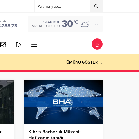
30
ST
°C
İSTANBUL
3.788,73
PARÇALI BULUTLU
TÜMÜNÜ GÖSTER →
k:
Kıbrıs Barbarlık Müzesi:
Hafızanın tanığı