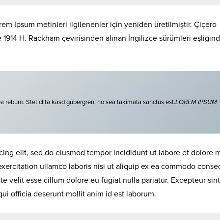
em Ipsum metinleri ilgilenenler için yeniden üretilmiştir. Çiçero
de 1914 H. Rackham çevirisinden alınan İngilizce sürümleri eşliğin
ea rebum. Stet clita kasd gubergren, no sea takimata sanctus est.
LOREM IPSUM
cing elit, sed do eiusmod tempor incididunt ut labore et dolore
exercitation ullamco laboris nisi ut aliquip ex ea commodo conse
te velit esse cillum dolore eu fugiat nulla pariatur. Excepteur sint
ui officia deserunt mollit anim id est laborum.