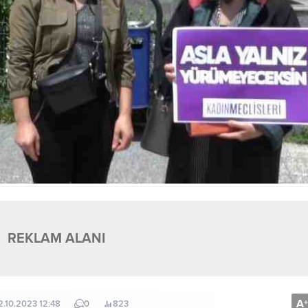
REKLAM ALANI
A
+
2.10.2023 12:48
0
823