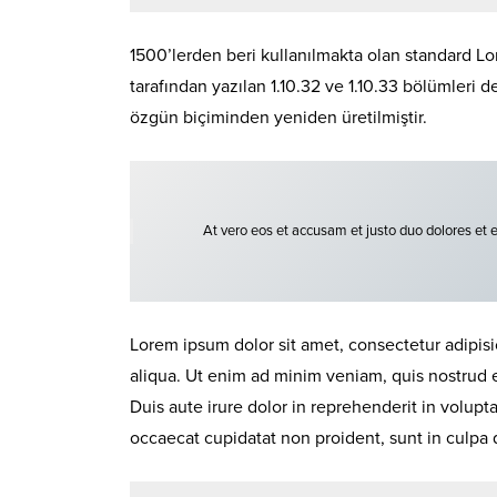
1500’lerden beri kullanılmakta olan standard Lor
tarafından yazılan 1.10.32 ve 1.10.33 bölümleri 
özgün biçiminden yeniden üretilmiştir.
At vero eos et accusam et justo duo dolores et 
Lorem ipsum dolor sit amet, consectetur adipisi
aliqua. Ut enim ad minim veniam, quis nostrud 
Duis aute irure dolor in reprehenderit in volupta
occaecat cupidatat non proident, sunt in culpa q