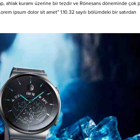
itap, ahlak kuramı üzerine bir tezdir ve Rönesans döneminde çok 
Lorem ipsum dolor sit amet” 1.10.32 sayılı bölümdeki bir satırdan