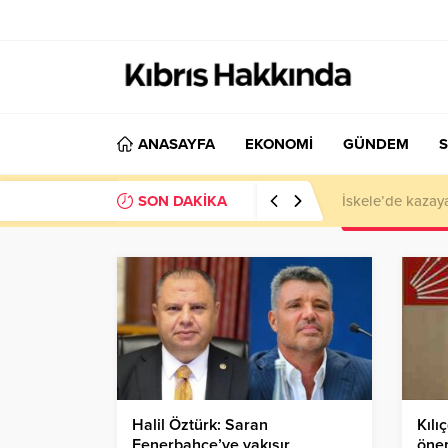
ANASAYFA
EKONOMİ
GÜNDEM
S
SON DAKİKA
El Nino Kıbrıs’
Halil Öztürk: Saran
Kılı
Fenerbahçe’ye yakışır
önem