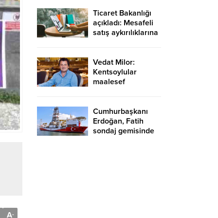
Yargıçlar siyasal
iktidara güvenerek
Ticaret Bakanlığı
böyle kararlar
açıkladı: Mesafeli
alıyor
satış aykırılıklarına
216 milyon 68 bin
TL ceza
Vedat Milor:
Kentsoylular
maalesef
menemen
hadisesini hiçbir
zaman
Cumhurbaşkanı
hazmedemediler
Erdoğan, Fatih
sondaj gemisinde
A
-