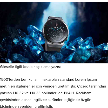
Görselle ilgili kısa bir açıklama yazısı
1500’lerden beri kullanılmakta olan standard Lorem Ipsum
metinleri ilgilenenler için yeniden üretilmiştir. Çiçero tarafından
yazılan 1.10.32 ve 1.10.33 bölümleri de 1914 H. Rackham
çevirisinden alınan İngilizce sürümleri eşliğinde özgün
biçiminden yeniden üretilmiştir.