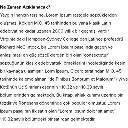
Ne Zaman Açıklanacak?
Yaygın inancın tersine, Lorem Ipsum rastgele sözcüklerden
oluşmaz. Kökleri M.Ö. 45 tarihinden bu yana klasik Latin
edebiyatına kadar uzanan 2000 yıllık bir geçmişi vardır.
Virginia’daki Hampden-Sydney College’dan Latince profesörü
Richard McClintock, bir Lorem Ipsum pasajında geçen ve
anlaşılması en güç sözcüklerden biri olan ‘consectetur’
sözcüğünün klasik edebiyattaki örneklerini incelediğinde kesin
bir kaynağa ulaşmıştır. Lorm Ipsum, Çiçero tarafından M.Ö. 45
tarihinde kaleme alınan “de Finibus Bonorum et Malorum” (İyi ve
Kötünün Uç Sınırları) eserinin 1.10.32 ve 1.10.33 sayılı
bölümlerinden gelmektedir. Bu kitap, ahlak kuramı üzerine bir
tezdir ve Rönesans döneminde çok popüler olmuştur. Lorem
Ipsum pasajının ilk satırı olan “Lorem ipsum dolor sit amet”
1.10.32 sayılı bölümdeki bir satırdan gelmektedir.