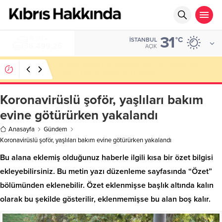
31
ALTIN
°C
İSTANBUL
6.499,25
AÇIK
El Nino Kıbrıs’ı da Etkileyecek: Daha Sıcak Yaz,
Daha Uzun Kuraklık Bekleniyor
Koronavirüslü şoför, yaşlıları bakım
evine götürürken yakalandı
Anasayfa
Gündem
Koronavirüslü şoför, yaşlıları bakım evine götürürken yakalandı
Bu alana eklemiş olduğunuz haberle ilgili kısa bir özet bilgisi
ekleyebilirsiniz. Bu metin yazı düzenleme sayfasında “Özet”
bölümünden eklenebilir. Özet eklenmişse başlık altında kalın
olarak bu şekilde gösterilir, eklenmemişse bu alan boş kalır.