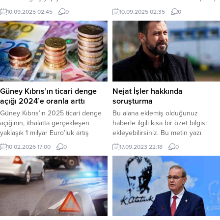
ile Azerbaycan’ın köklü
10.09.2025 02:45
0
10.09.2025 02:35
0
yükseköğretim kurumlarından biri
olan, 1995 yılında kurulan ve
30’dan fazla lisans ve lisansüstü
programı ile binlerce öğrenciye
eğitim veren Odlar Yurdu
Üniversitesi arasında akademik ve
kültürel iş birliğini geliştirmek
amacıyla protokol imzalandı.
Güney Kıbrıs’ın ticari denge
Nejat İşler hakkında
açığı 2024’e oranla arttı
soruşturma
Güney Kıbrıs’ın 2025 ticari denge
Bu alana eklemiş olduğunuz
açığının, ithalatta gerçekleşen
haberle ilgili kısa bir özet bilgisi
yaklaşık 1 milyar Euro’luk artış
ekleyebilirsiniz. Bu metin yazı
sonrası 2024 yılına oranla 606
düzenleme sayfasında “Özet”
10.02.2026 17:00
0
17.09.2023 22:18
0
milyon Euro artarak, 8 milyar Euro
bölümünden eklenebilir. Özet
seviyesine ulaştığı kaydedildi.
eklenmişse başlık altında kalın
Politis gazetesinin, Güney Kıbrıs
olarak bu şekilde gösterilir,
İstatistik Dairesi açıklamasına
eklenmemişse bu alan boş kalır.
dayandırdığı haberinde, Ocak-Aralık
2025 dönemindeki ticari denge
açığının 8 milyar 001 milyon Euro,