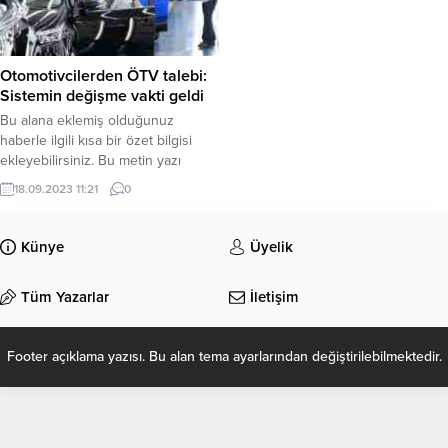
Otomotivcilerden ÖTV talebi:
Sistemin değişme vakti geldi
Bu alana eklemiş olduğunuz
haberle ilgili kısa bir özet bilgisi
ekleyebilirsiniz. Bu metin yazı
düzenleme sayfasında “Özet”
18.09.2023 11:21
0
bölümünden eklenebilir. Özet
eklenmişse başlık altında kalın
olarak bu şekilde gösterilir,
Künye
Üyelik
eklenmemişse bu alan boş kalır.
Tüm Yazarlar
İletişim
Footer açıklama yazısı. Bu alan tema ayarlarından değiştirilebilmektedir.