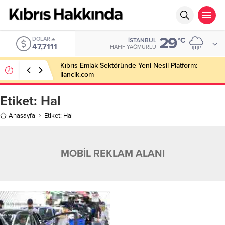
29
DOLAR
°C
İSTANBUL
47,7111
HAFIF YAĞMURLU
Kıbrıs Emlak Sektöründe Yeni Nesil Platform:
İlancik.com
Etiket:
Hal
Anasayfa
Etiket: Hal
MOBİL REKLAM ALANI