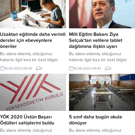
olarak bu şekilde gösterilir,
olarak bu şekilde gösterilir,
eklenmemişse bu alan boş kalır.
eklenmemişse bu alan boş kalır.
Uzaktan eğitimde daha verimli
Milli Eğitim Bakanı Ziya
dersler için ebeveynlere
Selçuk’tan velilere tablet
öneriler
dağıtımına ilişkin uyarı
Bu alana eklemiş olduğunuz
Bu alana eklemiş olduğunuz
haberle ilgili kısa bir özet bilgisi
haberle ilgili kısa bir özet bilgisi
ekleyebilirsiniz. Bu metin yazı
ekleyebilirsiniz. Bu metin yazı
18.09.2023 09:45
0
18.09.2023 09:43
0
düzenleme sayfasında “Özet”
düzenleme sayfasında “Özet”
bölümünden eklenebilir. Özet
bölümünden eklenebilir. Özet
eklenmişse başlık altında kalın
eklenmişse başlık altında kalın
olarak bu şekilde gösterilir,
olarak bu şekilde gösterilir,
eklenmemişse bu alan boş kalır.
eklenmemişse bu alan boş kalır.
YÖK 2020 Üstün Başarı
5 sınıf daha bugün okula
Ödülleri sahiplerini buldu
dönüyor
Bu alana eklemiş olduğunuz
Bu alana eklemiş olduğunuz