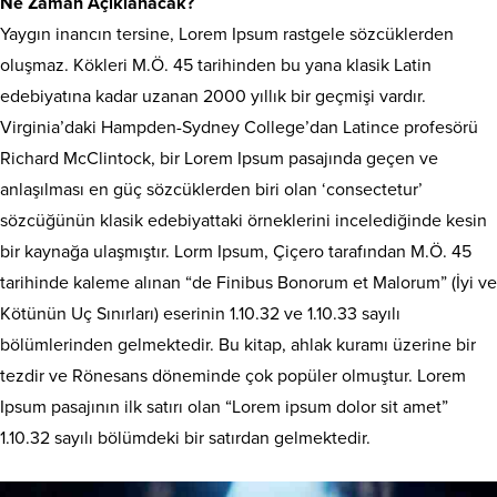
Ne Zaman Açıklanacak?
Yaygın inancın tersine, Lorem Ipsum rastgele sözcüklerden
oluşmaz. Kökleri M.Ö. 45 tarihinden bu yana klasik Latin
edebiyatına kadar uzanan 2000 yıllık bir geçmişi vardır.
Virginia’daki Hampden-Sydney College’dan Latince profesörü
Richard McClintock, bir Lorem Ipsum pasajında geçen ve
anlaşılması en güç sözcüklerden biri olan ‘consectetur’
sözcüğünün klasik edebiyattaki örneklerini incelediğinde kesin
bir kaynağa ulaşmıştır. Lorm Ipsum, Çiçero tarafından M.Ö. 45
tarihinde kaleme alınan “de Finibus Bonorum et Malorum” (İyi ve
Kötünün Uç Sınırları) eserinin 1.10.32 ve 1.10.33 sayılı
bölümlerinden gelmektedir. Bu kitap, ahlak kuramı üzerine bir
tezdir ve Rönesans döneminde çok popüler olmuştur. Lorem
Ipsum pasajının ilk satırı olan “Lorem ipsum dolor sit amet”
1.10.32 sayılı bölümdeki bir satırdan gelmektedir.