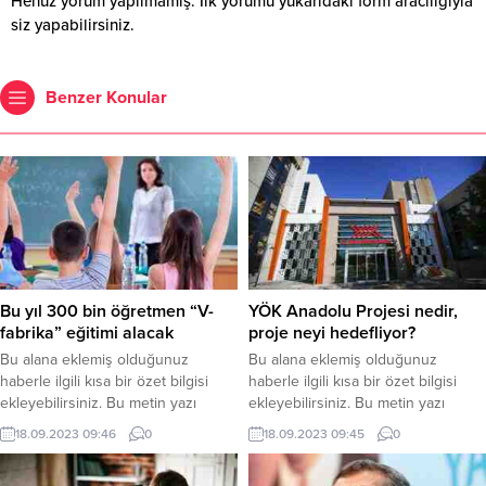
Henüz yorum yapılmamış. İlk yorumu yukarıdaki form aracılığıyla
siz yapabilirsiniz.
Benzer Konular
Bu yıl 300 bin öğretmen “V-
YÖK Anadolu Projesi nedir,
fabrika” eğitimi alacak
proje neyi hedefliyor?
Bu alana eklemiş olduğunuz
Bu alana eklemiş olduğunuz
haberle ilgili kısa bir özet bilgisi
haberle ilgili kısa bir özet bilgisi
ekleyebilirsiniz. Bu metin yazı
ekleyebilirsiniz. Bu metin yazı
düzenleme sayfasında “Özet”
düzenleme sayfasında “Özet”
18.09.2023 09:46
0
18.09.2023 09:45
0
bölümünden eklenebilir. Özet
bölümünden eklenebilir. Özet
eklenmişse başlık altında kalın
eklenmişse başlık altında kalın