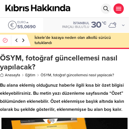
30
ALTIN
°C
İSTANBUL
6.525,39
PARÇALI BULUTLU
El Nino Kıbrıs’ı da Etkileyecek: Daha Sıcak Yaz,
Daha Uzun Kuraklık Bekleniyor
ÖSYM, fotoğraf güncellemesi nasıl
yapılacak?
Anasayfa
Eğitim
ÖSYM, fotoğraf güncellemesi nasıl yapılacak?
Bu alana eklemiş olduğunuz haberle ilgili kısa bir özet bilgisi
ekleyebilirsiniz. Bu metin yazı düzenleme sayfasında “Özet”
bölümünden eklenebilir. Özet eklenmişse başlık altında kalın
olarak bu şekilde gösterilir, eklenmemişse bu alan boş kalır.