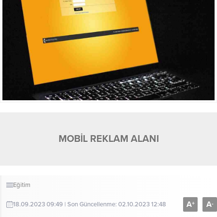
MOBİL REKLAM ALANI
Eğitim
A
A
+
-
18.09.2023 09:49 | Son Güncellenme: 02.10.2023 12:48