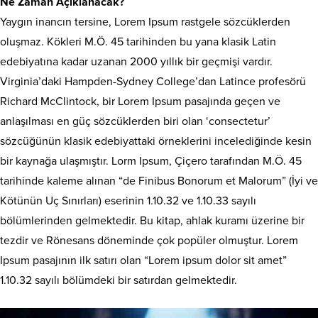
Ne Zaman Açıklanacak?
Yaygın inancın tersine, Lorem Ipsum rastgele sözcüklerden
oluşmaz. Kökleri M.Ö. 45 tarihinden bu yana klasik Latin
edebiyatına kadar uzanan 2000 yıllık bir geçmişi vardır.
Virginia’daki Hampden-Sydney College’dan Latince profesörü
Richard McClintock, bir Lorem Ipsum pasajında geçen ve
anlaşılması en güç sözcüklerden biri olan ‘consectetur’
sözcüğünün klasik edebiyattaki örneklerini incelediğinde kesin
bir kaynağa ulaşmıştır. Lorm Ipsum, Çiçero tarafından M.Ö. 45
tarihinde kaleme alınan “de Finibus Bonorum et Malorum” (İyi ve
Kötünün Uç Sınırları) eserinin 1.10.32 ve 1.10.33 sayılı
bölümlerinden gelmektedir. Bu kitap, ahlak kuramı üzerine bir
tezdir ve Rönesans döneminde çok popüler olmuştur. Lorem
Ipsum pasajının ilk satırı olan “Lorem ipsum dolor sit amet”
1.10.32 sayılı bölümdeki bir satırdan gelmektedir.