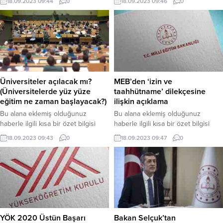
18.09.2023 09:44
0
18.09.2023 09:46
0
bölümünden eklenebilir. Özet
bölümünden eklenebilir. Özet
eklenmişse başlık altında kalın
eklenmişse başlık altında kalın
olarak bu şekilde gösterilir,
olarak bu şekilde gösterilir,
eklenmemişse bu alan boş kalır.
eklenmemişse bu alan boş kalır.
Üniversiteler açılacak mı?
MEB’den ‘izin ve
(Üniversitelerde yüz yüze
taahhütname’ dilekçesine
eğitim ne zaman başlayacak?)
ilişkin açıklama
Bu alana eklemiş olduğunuz
Bu alana eklemiş olduğunuz
haberle ilgili kısa bir özet bilgisi
haberle ilgili kısa bir özet bilgisi
ekleyebilirsiniz. Bu metin yazı
ekleyebilirsiniz. Bu metin yazı
18.09.2023 09:43
0
18.09.2023 09:47
0
düzenleme sayfasında “Özet”
düzenleme sayfasında “Özet”
bölümünden eklenebilir. Özet
bölümünden eklenebilir. Özet
eklenmişse başlık altında kalın
eklenmişse başlık altında kalın
olarak bu şekilde gösterilir,
olarak bu şekilde gösterilir,
eklenmemişse bu alan boş kalır.
eklenmemişse bu alan boş kalır.
YÖK 2020 Üstün Başarı
Bakan Selçuk’tan