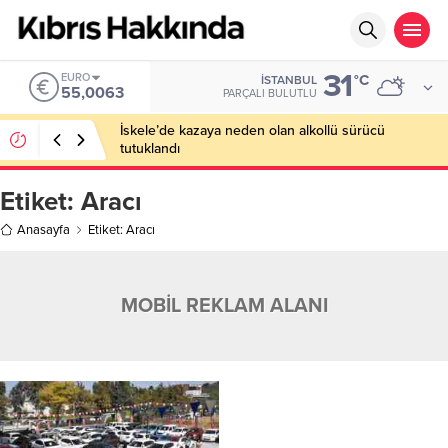
31
EURO
°C
İSTANBUL
55,0063
PARÇALI BULUTLU
İskele’de kazaya neden olan alkollü sürücü
tutuklandı
Etiket:
Aracı
Anasayfa
Etiket: Aracı
MOBİL REKLAM ALANI