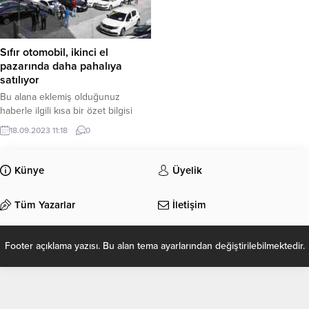
Sıfır otomobil, ikinci el
pazarında daha pahalıya
satılıyor
Bu alana eklemiş olduğunuz
haberle ilgili kısa bir özet bilgisi
ekleyebilirsiniz. Bu metin yazı
18.09.2023 11:18
0
düzenleme sayfasında “Özet”
bölümünden eklenebilir. Özet
eklenmişse başlık altında kalın
Künye
Üyelik
olarak bu şekilde gösterilir,
eklenmemişse bu alan boş kalır.
Tüm Yazarlar
İletişim
Footer açıklama yazısı. Bu alan tema ayarlarından değiştirilebilmektedir.