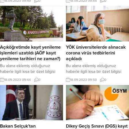
18.09.2023 09:49
0
18.09.2023 09:45
0
bölümünden eklenebilir. Özet
düzenleme sayfasında “Özet”
eklenmişse başlık altında kalın
bölümünden eklenebilir. Özet
olarak bu şekilde gösterilir,
eklenmişse başlık altında kalın
eklenmemişse bu alan boş kalır.
olarak bu şekilde gösterilir,
eklenmemişse bu alan boş kalır.
Açıköğretimde kayıt yenileme
YÖK üniversitelerde alınacak
işlemleri uzatıldı (AÖF kayıt
corona virüs tedbirlerini
yenileme tarihleri ne zaman?)
açıkladı
Bu alana eklemiş olduğunuz
Bu alana eklemiş olduğunuz
haberle ilgili kısa bir özet bilgisi
haberle ilgili kısa bir özet bilgisi
ekleyebilirsiniz. Bu metin yazı
ekleyebilirsiniz. Bu metin yazı
18.09.2023 09:44
0
18.09.2023 09:50
0
düzenleme sayfasında “Özet”
düzenleme sayfasında “Özet”
bölümünden eklenebilir. Özet
bölümünden eklenebilir. Özet
eklenmişse başlık altında kalın
eklenmişse başlık altında kalın
olarak bu şekilde gösterilir,
olarak bu şekilde gösterilir,
eklenmemişse bu alan boş kalır.
eklenmemişse bu alan boş kalır.
Bakan Selçuk’tan
Dikey Geçiş Sınavı (DGS) kayıt