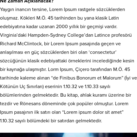
Ne Zaman Açıklanacak?
Yaygın inancın tersine, Lorem Ipsum rastgele sözcüklerden
oluşmaz. Kökleri M.Ö. 45 tarihinden bu yana klasik Latin
edebiyatına kadar uzanan 2000 yıllık bir geçmişi vardır.
Virginia’daki Hampden-Sydney College’dan Latince profesörü
Richard McClintock, bir Lorem Ipsum pasajında geçen ve
anlaşılması en güç sözcüklerden biri olan ‘consectetur’
sözcüğünün klasik edebiyattaki örneklerini incelediğinde kesin
bir kaynağa ulaşmıştır. Lorm Ipsum, Çiçero tarafından M.Ö. 45
tarihinde kaleme alınan “de Finibus Bonorum et Malorum” (İyi ve
Kötünün Uç Sınırları) eserinin 1.10.32 ve 1.10.33 sayılı
bölümlerinden gelmektedir. Bu kitap, ahlak kuramı üzerine bir
tezdir ve Rönesans döneminde çok popüler olmuştur. Lorem
Ipsum pasajının ilk satırı olan “Lorem ipsum dolor sit amet”
1.10.32 sayılı bölümdeki bir satırdan gelmektedir.