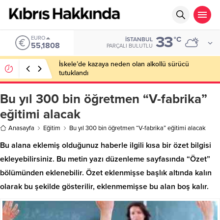
33
EURO
°C
İSTANBUL
55,1808
PARÇALI BULUTLU
İskele’de kazaya neden olan alkollü sürücü
tutuklandı
Bu yıl 300 bin öğretmen “V-fabrika”
eğitimi alacak
Anasayfa
Eğitim
Bu yıl 300 bin öğretmen “V-fabrika” eğitimi alacak
Bu alana eklemiş olduğunuz haberle ilgili kısa bir özet bilgisi
ekleyebilirsiniz. Bu metin yazı düzenleme sayfasında “Özet”
bölümünden eklenebilir. Özet eklenmişse başlık altında kalın
olarak bu şekilde gösterilir, eklenmemişse bu alan boş kalır.