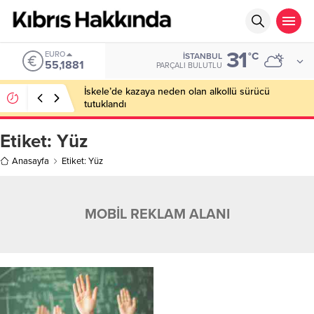
31
EURO
°C
İSTANBUL
55,1881
PARÇALI BULUTLU
İskele’de kazaya neden olan alkollü sürücü
tutuklandı
Etiket:
Yüz
Anasayfa
Etiket: Yüz
MOBİL REKLAM ALANI