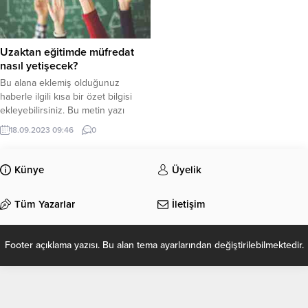
Uzaktan eğitimde müfredat
nasıl yetişecek?
Bu alana eklemiş olduğunuz
haberle ilgili kısa bir özet bilgisi
ekleyebilirsiniz. Bu metin yazı
düzenleme sayfasında “Özet”
18.09.2023 09:46
0
bölümünden eklenebilir. Özet
eklenmişse başlık altında kalın
olarak bu şekilde gösterilir,
Künye
Üyelik
eklenmemişse bu alan boş kalır.
Tüm Yazarlar
İletişim
Footer açıklama yazısı. Bu alan tema ayarlarından değiştirilebilmektedir.