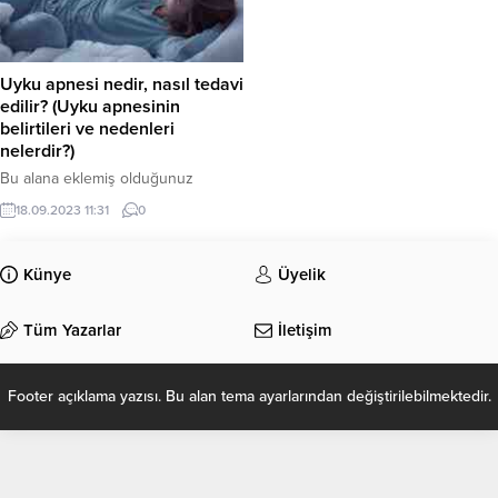
Uyku apnesi nedir, nasıl tedavi
edilir? (Uyku apnesinin
belirtileri ve nedenleri
nelerdir?)
Bu alana eklemiş olduğunuz
haberle ilgili kısa bir özet bilgisi
18.09.2023 11:31
0
ekleyebilirsiniz. Bu metin yazı
düzenleme sayfasında “Özet”
bölümünden eklenebilir. Özet
Künye
Üyelik
eklenmişse başlık altında kalın
olarak bu şekilde gösterilir,
Tüm Yazarlar
İletişim
eklenmemişse bu alan boş kalır.
Footer açıklama yazısı. Bu alan tema ayarlarından değiştirilebilmektedir.