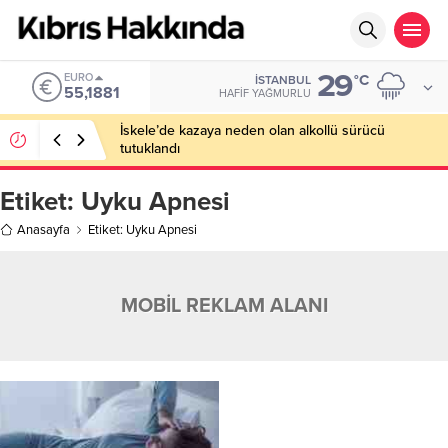
29
EURO
°C
İSTANBUL
55,1881
HAFIF YAĞMURLU
İskele’de kazaya neden olan alkollü sürücü
tutuklandı
Etiket:
Uyku Apnesi
Anasayfa
Etiket: Uyku Apnesi
MOBİL REKLAM ALANI