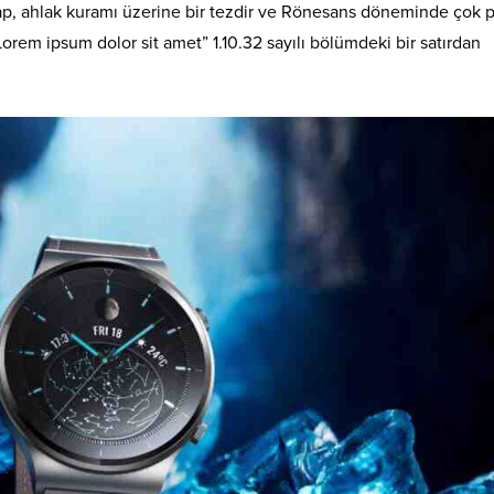
itap, ahlak kuramı üzerine bir tezdir ve Rönesans döneminde çok 
Lorem ipsum dolor sit amet” 1.10.32 sayılı bölümdeki bir satırdan