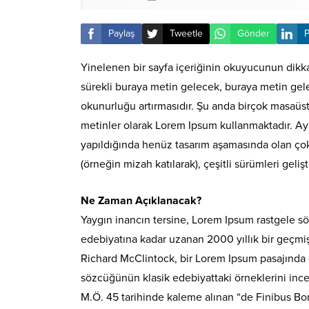
Paylaş
Tweetle
Gönder
P
Yinelenen bir sayfa içeriğinin okuyucunun dikkat
sürekli buraya metin gelecek, buraya metin gele
okunurluğu artırmasıdır. Şu anda birçok masaüstü
metinler olarak Lorem Ipsum kullanmaktadır. Ay
yapıldığında henüz tasarım aşamasında olan çok sa
(örneğin mizah katılarak), çeşitli sürümleri gelişti
Ne Zaman Açıklanacak?
Yaygın inancın tersine, Lorem Ipsum rastgele sö
edebiyatına kadar uzanan 2000 yıllık bir geçmi
Richard McClintock, bir Lorem Ipsum pasajında 
sözcüğünün klasik edebiyattaki örneklerini ince
M.Ö. 45 tarihinde kaleme alınan “de Finibus Bon