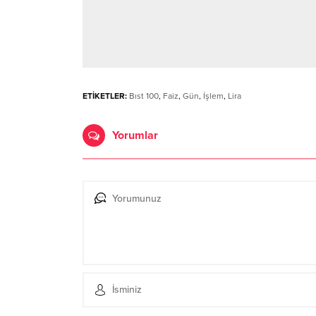
ETİKETLER:
Bıst 100
,
Faiz
,
Gün
,
İşlem
,
Lira
Yorumlar