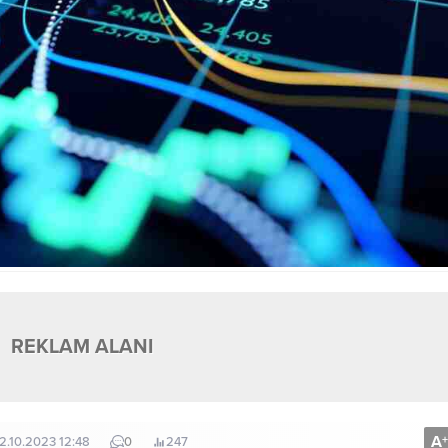
REKLAM ALANI
A
+
02.10.2023 12:48
0
247