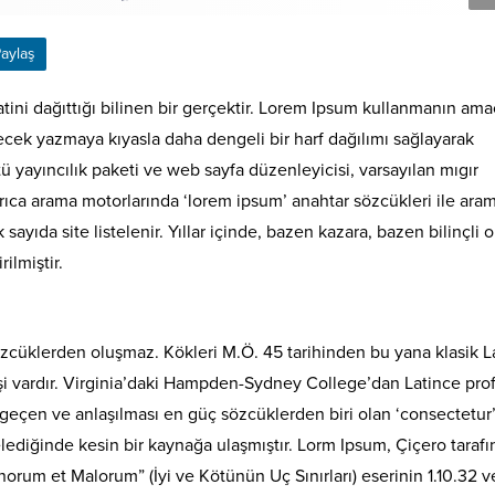
aylaş
ini dağıttığı bilinen bir gerçektir. Lorem Ipsum kullanmanın ama
cek yazmaya kıyasla daha dengeli bir harf dağılımı sağlayarak
 yayıncılık paketi ve web sayfa düzenleyicisi, varsayılan mıgır
rıca arama motorlarında ‘lorem ipsum’ anahtar sözcükleri ile ara
yıda site listelenir. Yıllar içinde, bazen kazara, bazen bilinçli o
rilmiştir.
zcüklerden oluşmaz. Kökleri M.Ö. 45 tarihinden bu yana klasik L
şi vardır. Virginia’daki Hampden-Sydney College’dan Latince pro
geçen ve anlaşılması en güç sözcüklerden biri olan ‘consectetur
lediğinde kesin bir kaynağa ulaşmıştır. Lorm Ipsum, Çiçero taraf
orum et Malorum” (İyi ve Kötünün Uç Sınırları) eserinin 1.10.32 v