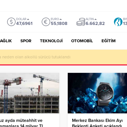
DOLAR
EURO
ALTIN
BI
47,6961
55,1808
6.662,82
1
AĞLIK
SPOR
TEKNOLOJİ
OTOMOBİL
EĞİTİM
ı da Etkileyecek: Daha Sıcak Yaz, Daha Uzun Kuraklık Bekleniyor
uz ayda müteahhit ve
Merkez Bankası Ekim Ayı
şmanlara 14 milyar TL
Beklenti Anketi açıklandı