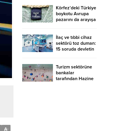
vergi alınmayacak
Körfez’deki Türkiye
boykotu Avrupa
pazarını da arayışa
soktu
İlaç ve tıbbi cihaz
sektörü toz duman:
15 soruda devletin
feragat baskısı…
Turizm sektörüne
bankalar
tarafından Hazine
garantisiyle 10
milyar TL kredi
desteği sağlanacak
A
-