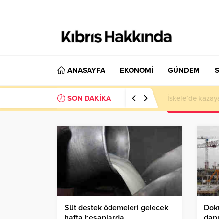
ANASAYFA
EKONOMİ
GÜNDEM
S
SON DAKİKA
El Nino Kıbrıs’
Süt destek ödemeleri gelecek
Dok
hafta hesaplarda
danı