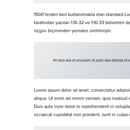
1500’lerden beri kullanılmakta olan standard Lor
tarafından yazılan 1.10.32 ve 1.10.33 bölümleri 
özgün biçiminden yeniden üretilmiştir.
At vero eos et accusam et justo duo dolores et 
Lorem ipsum dolor sit amet, consectetur adipisi
aliqua. Ut enim ad minim veniam, quis nostrud 
Duis aute irure dolor in reprehenderit in volupta
occaecat cupidatat non proident, sunt in culpa q