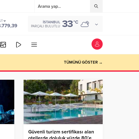
33
ST
°C
İSTANBUL
3.779,39
PARÇALI BULUTLU
TÜMÜNÜ GÖSTER →
Güvenli turizm sertifikası alan
otellerde doluluk yüzde 80’e