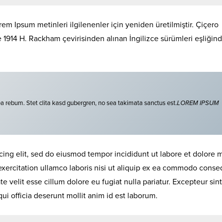
em Ipsum metinleri ilgilenenler için yeniden üretilmiştir. Çiçero
de 1914 H. Rackham çevirisinden alınan İngilizce sürümleri eşliğin
ea rebum. Stet clita kasd gubergren, no sea takimata sanctus est.
LOREM IPSUM
cing elit, sed do eiusmod tempor incididunt ut labore et dolore
exercitation ullamco laboris nisi ut aliquip ex ea commodo conse
te velit esse cillum dolore eu fugiat nulla pariatur. Excepteur sint
ui officia deserunt mollit anim id est laborum.