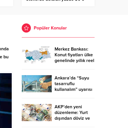
kadar çıktı
Popüler Konular
sında
Merkez Bankası:
Konut fiyatları ülke
se bu
genelinde yıllık reel
yüzde 12.9,
İstanbul’da yüzde
23.3 yükseldi
Ankara’da “Suyu
tasarruflu
kullanalım” uyarısı
AKP’den yeni
düzenleme: Yurt
dışından döviz ve
altın getirenden