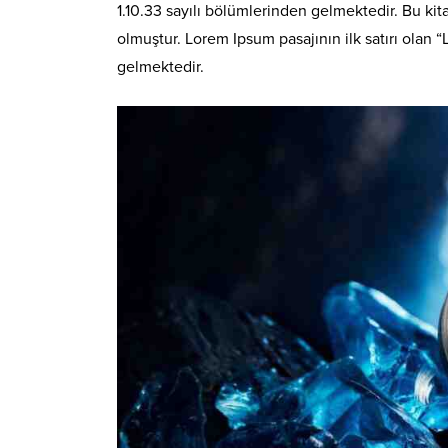
1.10.33 sayılı bölümlerinden gelmektedir. Bu k
olmuştur. Lorem Ipsum pasajının ilk satırı olan “
gelmektedir.