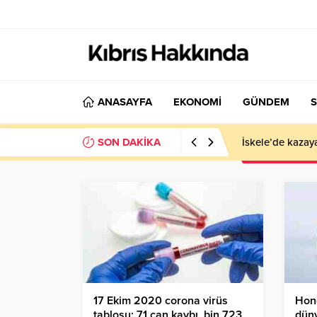
ANASAYFA
EKONOMİ
GÜNDEM
S
SON DAKİKA
İskele’de kazay
17 Ekim 2020 corona virüs
Hon
tablosu: 71 can kaybı, bin 723
düny