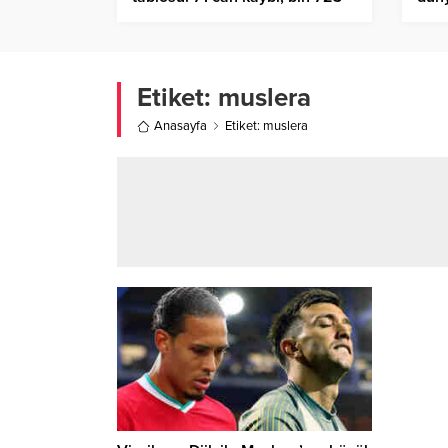
yeni hasta sayısı
gerç
Etiket:
muslera
Anasayfa
Etiket: muslera