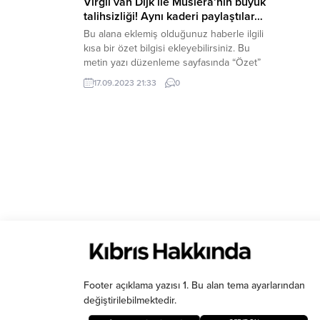
Virgil van Dijk ile Muslera’nın büyük
talihsizliği! Aynı kaderi paylaştılar…
Bu alana eklemiş olduğunuz haberle ilgili
kısa bir özet bilgisi ekleyebilirsiniz. Bu
metin yazı düzenleme sayfasında “Özet”
bölümünden eklenebilir. Özet
17.09.2023 21:33
0
eklenmişse başlık altında kalın olarak bu
şekilde gösterilir, eklenmemişse bu alan
boş kalır.
Footer açıklama yazısı 1. Bu alan tema ayarlarından
değiştirilebilmektedir.