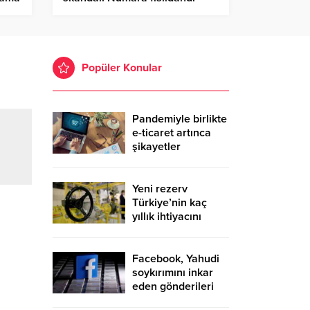
Popüler Konular
Pandemiyle birlikte
e-ticaret artınca
şikayetler
de katlandı
Yeni rezerv
Türkiye’nin kaç
yıllık ihtiyacını
karşılayacak?
Facebook, Yahudi
soykırımını inkar
eden gönderileri
yasaklıyor