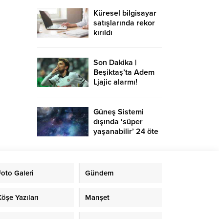
Küresel bilgisayar
satışlarında rekor
kırıldı
Son Dakika |
Beşiktaş’ta Adem
Ljajic alarmı!
Ocak’ta transfer…
Güneş Sistemi
dışında ‘süper
yaşanabilir’ 24 öte
gezegen keşfedildi
Foto Galeri
Gündem
Köşe Yazıları
Manşet