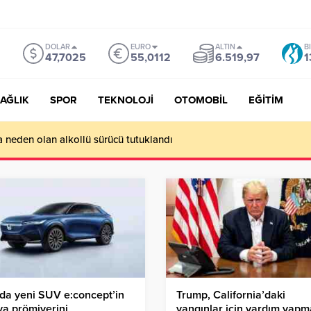
DOLAR
EURO
ALTIN
B
47,7025
55,0112
6.519,97
1
AĞLIK
SPOR
TEKNOLOJİ
OTOMOBİL
EĞİTİM
a neden olan alkollü sürücü tutuklandı
da yeni SUV e:concept’in
Trump, California’daki
a prömiyerini
yangınlar için yardım yap