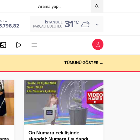
31
IST
°C
İSTANBUL
3.798,82
PARÇALI BULUTLU
TÜMÜNÜ GÖSTER →
On Numara çekilişinde
mama
skandal: Numara fısıldandı