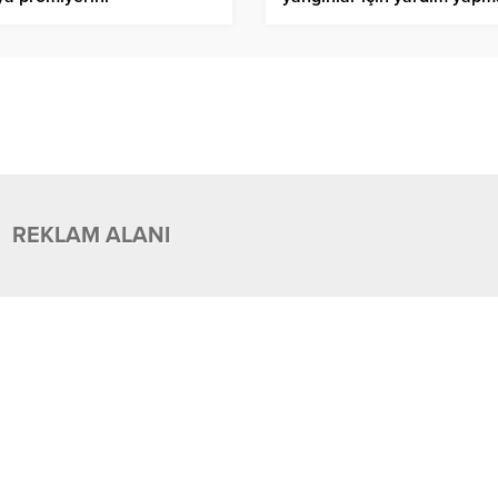
ekleştirdi
kararından döndü
REKLAM ALANI