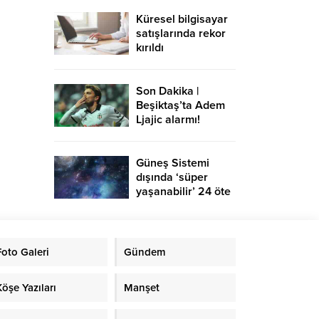
Küresel bilgisayar
satışlarında rekor
kırıldı
Son Dakika |
Beşiktaş’ta Adem
Ljajic alarmı!
Ocak’ta transfer…
Güneş Sistemi
dışında ‘süper
yaşanabilir’ 24 öte
gezegen keşfedildi
Foto Galeri
Gündem
Köşe Yazıları
Manşet