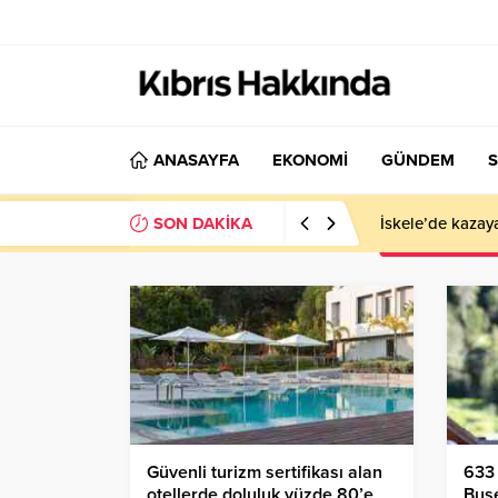
ANASAYFA
EKONOMİ
GÜNDEM
S
SON DAKİKA
İskele’de kazay
Güvenli turizm sertifikası alan
633 
otellerde doluluk yüzde 80’e
Buse