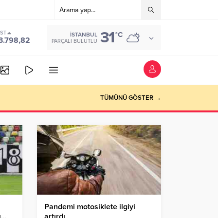
31
IST
°C
İSTANBUL
3.798,82
PARÇALI BULUTLU
TÜMÜNÜ GÖSTER →
Pandemi motosiklete ilgiyi
ı…
artırdı