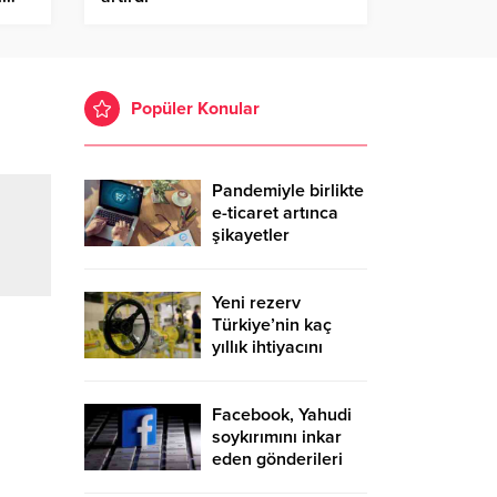
Popüler Konular
Pandemiyle birlikte
e-ticaret artınca
şikayetler
de katlandı
Yeni rezerv
Türkiye’nin kaç
yıllık ihtiyacını
karşılayacak?
Facebook, Yahudi
soykırımını inkar
eden gönderileri
yasaklıyor