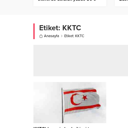
kadar çıktı
çalı
Etiket:
KKTC
Anasayfa
Etiket: KKTC