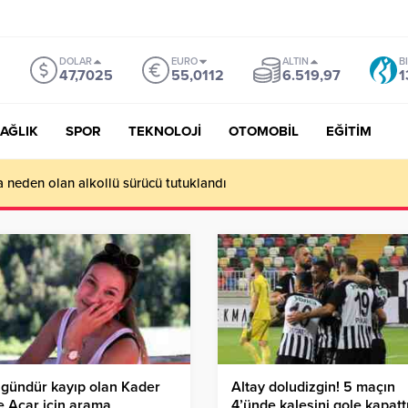
DOLAR
EURO
ALTIN
B
47,7025
55,0112
6.519,97
1
AĞLIK
SPOR
TEKNOLOJİ
OTOMOBİL
EĞİTİM
a neden olan alkollü sürücü tutuklandı
gündür kayıp olan Kader
Altay doludizgin! 5 maçın
 Acar için arama
4’ünde kalesini gole kapatt