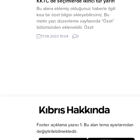
KKTC’de seçimlerde ikinci tur yarın
Bu alana eklemiş olduğunuz haberle ilgili
kısa bir özet bilgisi ekleyebilirsiniz. Bu
metin yazı düzenleme sayfasında “Özet”
bölümünden eklenebilir. Özet
eklenmişse başlık altında kalın olarak bu
17.09.2023 19:04
0
şekilde gösterilir, eklenmemişse bu alan
boş kalır.
Footer açıklama yazısı 1. Bu alan tema ayarlarından
değiştirilebilmektedir.