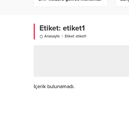
yaşayamayız
gerç
Etiket:
etiket1
Anasayfa
Etiket: etiket1
İçerik bulunamadı.