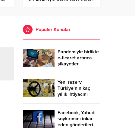
Popüler Konular
Pandemiyle birlikte
e-ticaret artınca
şikayetler
de katlandı
Yeni rezerv
Türkiye’nin kaç
yıllık ihtiyacını
karşılayacak?
Facebook, Yahudi
soykırımını inkar
eden gönderileri
yasaklıyor