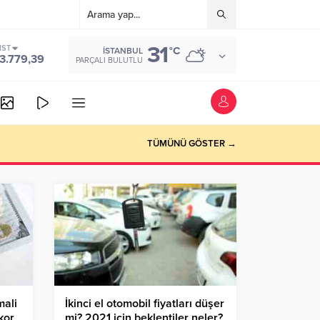
31
IST
°C
İSTANBUL
3.779,39
PARÇALI BULUTLU
TÜMÜNÜ GÖSTER →
mali
İkinci el otomobil fiyatları düşer
ekor
mi? 2021 için beklentiler neler?