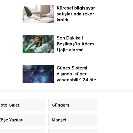
Küresel bilgisayar
satışlarında rekor
kırıldı
Son Dakika |
Beşiktaş’ta Adem
Ljajic alarmı!
Ocak’ta transfer…
Güneş Sistemi
dışında ‘süper
yaşanabilir’ 24 öte
gezegen keşfedildi
Foto Galeri
Gündem
Köşe Yazıları
Manşet