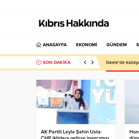
ANASAYFA
EKONOMİ
GÜNDEM
S
SON DAKİKA
İskele’de kazay
AK Partili Leyla Şahin Usta:
Hon
CHP iktidara gelirse inancımızı
düny