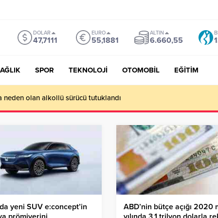
DOLAR
EURO
ALTIN
B
47,7111
55,1881
6.660,55
1
AĞLIK
SPOR
TEKNOLOJİ
OTOMOBİL
EĞİTİM
a neden olan alkollü sürücü tutuklandı
da yeni SUV e:concept’in
ABD’nin bütçe açığı 2020 
a prömiyerini
yılında 3,1 trilyon dolarla r