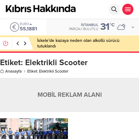
31
EURO
°C
İSTANBUL
55,1881
PARÇALI BULUTLU
İskele’de kazaya neden olan alkollü sürücü
tutuklandı
Etiket:
Elektrikli Scooter
Anasayfa
Etiket: Elektrikli Scooter
MOBİL REKLAM ALANI