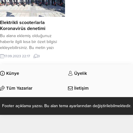
Elektrikli scooterlarla
Koronavirüs denetimi
Bu alana eklemiş olduğunuz
haberle ilgili kısa bir özet bilgisi
ekleyebilirsiniz. Bu metin yazı
düzenleme sayfasında “Özet”
17.09.2023 22:17
0
bölümünden eklenebilir. Özet
eklenmişse başlık altında kalın
olarak bu şekilde gösterilir,
Künye
Üyelik
eklenmemişse bu alan boş kalır.
Tüm Yazarlar
İletişim
Footer açıklama yazısı. Bu alan tema ayarlarından değiştirilebilmektedir.