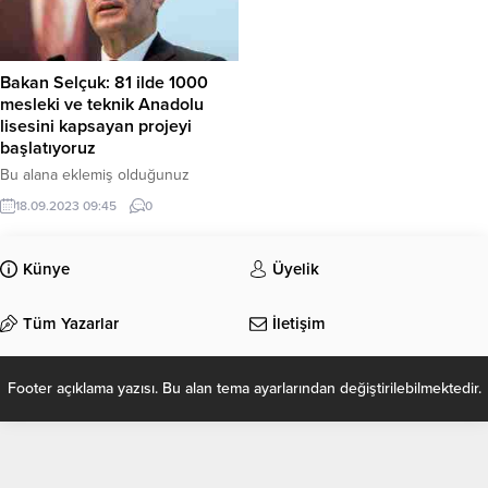
Bakan Selçuk: 81 ilde 1000
mesleki ve teknik Anadolu
lisesini kapsayan projeyi
başlatıyoruz
Bu alana eklemiş olduğunuz
haberle ilgili kısa bir özet bilgisi
18.09.2023 09:45
0
ekleyebilirsiniz. Bu metin yazı
düzenleme sayfasında “Özet”
bölümünden eklenebilir. Özet
Künye
Üyelik
eklenmişse başlık altında kalın
olarak bu şekilde gösterilir,
Tüm Yazarlar
İletişim
eklenmemişse bu alan boş kalır.
Footer açıklama yazısı. Bu alan tema ayarlarından değiştirilebilmektedir.