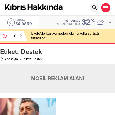
32
EURO
°C
İSTANBUL
54,9859
PARÇALI BULUTLU
İskele’de kazaya neden olan alkollü sürücü
tutuklandı
Etiket:
Destek
Anasayfa
Etiket: Destek
MOBİL REKLAM ALANI