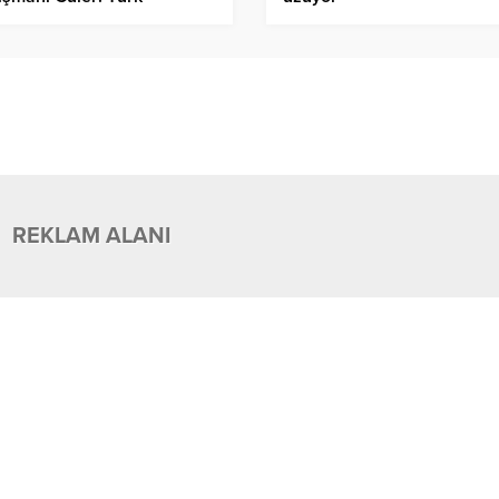
vemet Teşkilatı Kuvâ-yi
iye ruhuyla kuruldu
REKLAM ALANI