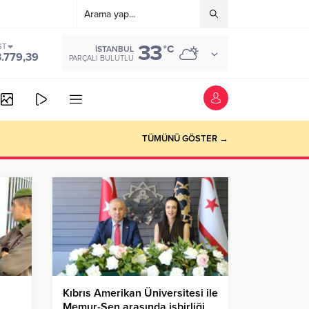
33
ST
°C
İSTANBUL
3.779,39
PARÇALI BULUTLU
TÜMÜNÜ GÖSTER →
Kıbrıs Amerikan Üniversitesi ile
Memur-Sen arasında işbirliği