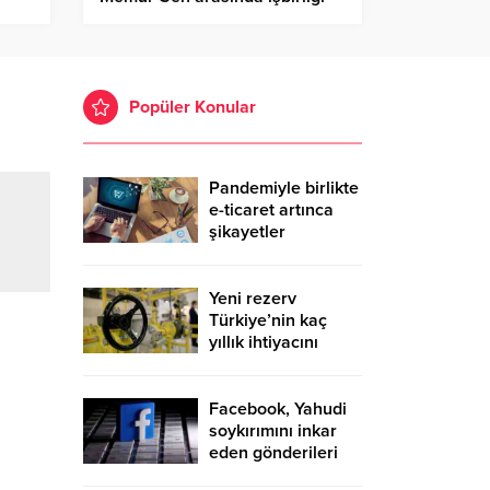
protokolü imzalandı
Popüler Konular
Pandemiyle birlikte
e-ticaret artınca
şikayetler
de katlandı
Yeni rezerv
Türkiye’nin kaç
yıllık ihtiyacını
karşılayacak?
Facebook, Yahudi
soykırımını inkar
eden gönderileri
yasaklıyor