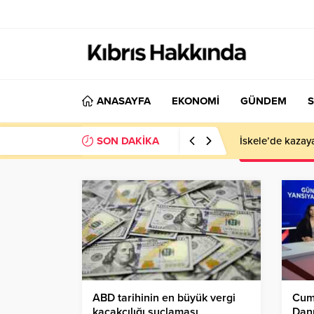
ANASAYFA
EKONOMİ
GÜNDEM
S
SON DAKİKA
İskele’de kazay
ABD tarihinin en büyük vergi
Cum
kaçakçılığı suçlaması
Danı