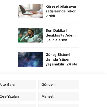
Küresel bilgisayar
satışlarında rekor
kırıldı
Son Dakika |
Beşiktaş’ta Adem
Ljajic alarmı!
Ocak’ta transfer…
Güneş Sistemi
dışında ‘süper
yaşanabilir’ 24 öte
gezegen keşfedildi
Foto Galeri
Gündem
Köşe Yazıları
Manşet