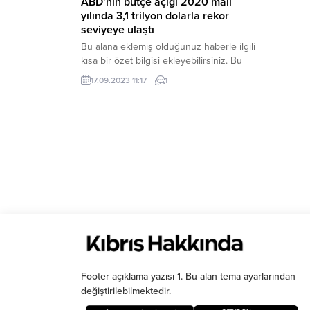
ABD’nin bütçe açığı 2020 mali
yılında 3,1 trilyon dolarla rekor
seviyeye ulaştı
Bu alana eklemiş olduğunuz haberle ilgili
kısa bir özet bilgisi ekleyebilirsiniz. Bu
metin yazı düzenleme sayfasında “Özet”
17.09.2023 11:17
1
bölümünden eklenebilir. Özet
eklenmişse başlık altında kalın olarak bu
şekilde gösterilir, eklenmemişse bu alan
boş kalır.
Footer açıklama yazısı 1. Bu alan tema ayarlarından
değiştirilebilmektedir.