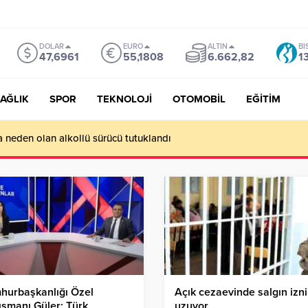
DOLAR
EURO
ALTIN
BI
47,6961
55,1808
6.662,82
1
AĞLIK
SPOR
TEKNOLOJİ
OTOMOBİL
EĞİTİM
a neden olan alkollü sürücü tutuklandı
hurbaşkanlığı Özel
Açık cezaevinde salgın izni
şmanı Güler: Türk
uzuyor