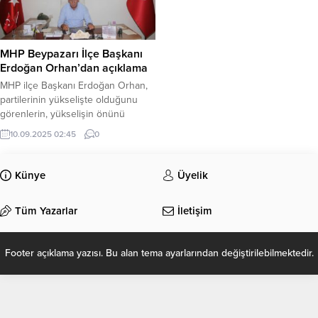
MHP Beypazarı İlçe Başkanı
Erdoğan Orhan’dan açıklama
MHP ilçe Başkanı Erdoğan Orhan,
partilerinin yükselişte olduğunu
görenlerin, yükselişin önünü
kesmek ve karalamak üzere oyun
10.09.2025 02:45
0
peşinde olduklarını bildirdi.
Künye
Üyelik
Tüm Yazarlar
İletişim
Footer açıklama yazısı. Bu alan tema ayarlarından değiştirilebilmektedir.