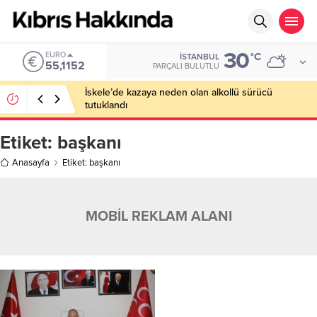
30
EURO
°C
İSTANBUL
55,1152
PARÇALI BULUTLU
İskele’de kazaya neden olan alkollü sürücü
tutuklandı
Etiket:
başkanı
Anasayfa
Etiket: başkanı
MOBİL REKLAM ALANI