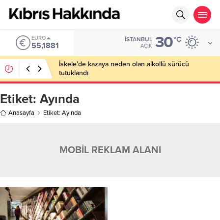
30
EURO
°C
İSTANBUL
55,1881
AÇIK
İskele’de kazaya neden olan alkollü sürücü
tutuklandı
Etiket:
Ayında
Anasayfa
Etiket: Ayında
MOBİL REKLAM ALANI