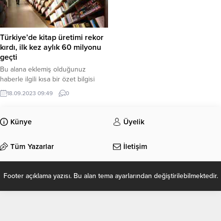
Türkiye’de kitap üretimi rekor
kırdı, ilk kez aylık 60 milyonu
geçti
Bu alana eklemiş olduğunuz
haberle ilgili kısa bir özet bilgisi
ekleyebilirsiniz. Bu metin yazı
18.09.2023 09:49
0
düzenleme sayfasında “Özet”
bölümünden eklenebilir. Özet
eklenmişse başlık altında kalın
Künye
Üyelik
olarak bu şekilde gösterilir,
eklenmemişse bu alan boş kalır.
Tüm Yazarlar
İletişim
Footer açıklama yazısı. Bu alan tema ayarlarından değiştirilebilmektedir.