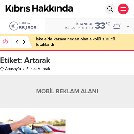
33
EURO
°C
İSTANBUL
55,1808
PARÇALI BULUTLU
İskele’de kazaya neden olan alkollü sürücü
tutuklandı
Etiket:
Artarak
Anasayfa
Etiket: Artarak
MOBİL REKLAM ALANI