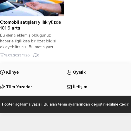
Otomobil satışları yıllık yüzde
101,9 arttı
Bu alana eklemiş olduğunuz
haberle ilgili kısa bir özet bilgisi
ekleyebilirsiniz. Bu metin yazı
düzenleme sayfasında “Özet”
18.09.2023 11:20
0
bölümünden eklenebilir. Özet
eklenmişse başlık altında kalın
olarak bu şekilde gösterilir,
Künye
Üyelik
eklenmemişse bu alan boş kalır.
Tüm Yazarlar
İletişim
Footer açıklama yazısı. Bu alan tema ayarlarından değiştirilebilmektedir.