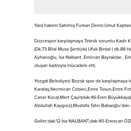
Yard.hakem:Satılmış Furkan Demir,Umut Kaptan, 
Düzcespor karşılaşmaya Teknik sorumlu Kadir 
(Dk.73 Bilal Musa Şentürk) Ufuk Birdal ( dk.88
Ayhanoğlu, İsa Nalbant, Emircan Bayrakdar , Em
oluşan kadroyla mücadele etti.
Yozgat Belediyesi Bozok spor da karşılaşmaya 
Karataş,Necmican Cebeci,Emre Tosun,Emre Fırtı
Caner Koca),Mert Çayir(dak:46-Eren Büyükkaya
Abdullah Kaygısız),Mustafa Tahir Babaoğlu’dan 
Goller:dak:12-İsa NALBANT,dak:40-Enescan Ö