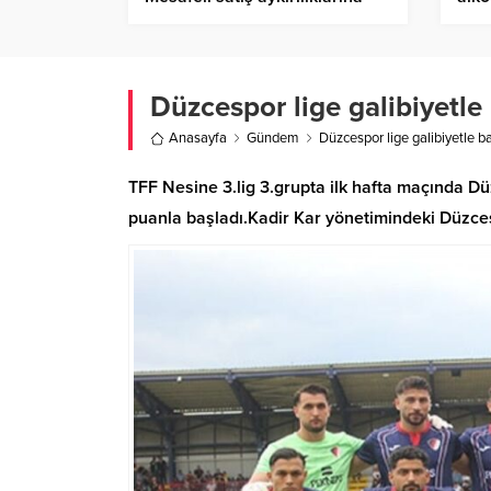
216 milyon 68 bin TL ceza
Düzcespor lige galibiyetle
Anasayfa
Gündem
Düzcespor lige galibiyetle b
TFF Nesine 3.lig 3.grupta ilk hafta maçında D
puanla başladı.Kadir Kar yönetimindeki Düzces