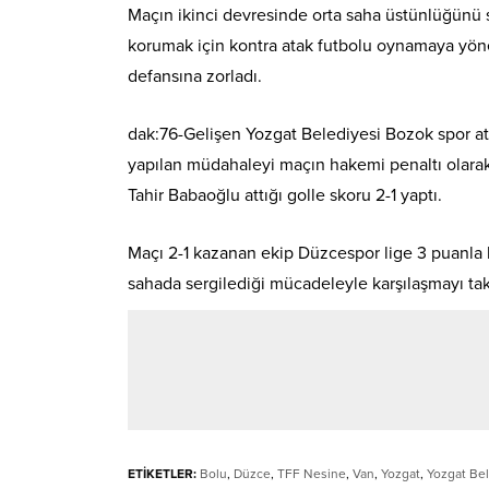
Maçın ikinci devresinde orta saha üstünlüğünü 
korumak için kontra atak futbolu oynamaya yöne
defansına zorladı.
dak:76-Gelişen Yozgat Belediyesi Bozok spor a
yapılan müdahaleyi maçın hakemi penaltı olarak
Tahir Babaoğlu attığı golle skoru 2-1 yaptı.
Maçı 2-1 kazanan ekip Düzcespor lige 3 puanla 
sahada sergilediği mücadeleyle karşılaşmayı taki
ETİKETLER:
Bolu
,
Düzce
,
TFF Nesine
,
Van
,
Yozgat
,
Yozgat Be