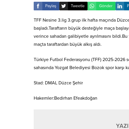
Paylaş
Tweetle
Gönder
P
TFF Nesine 3.lig 3.grup ilk hafta maçında Düzc
başladı.Taraftarın büyük desteğiyle maça başla
verince sahadan galibiyetle ayrılmasını bildi.Bu 
maçta taraftardan büyük alkış aldı.
Türkiye Futbol Federasyonu (TFF) 2025-2026 se
sahasında Yozgat Belediyesi Bozok spor karşı ka
Stad: DMAL Düzce Şehir
Hakemler:Bedirhan Efeakdoğan
YAZI