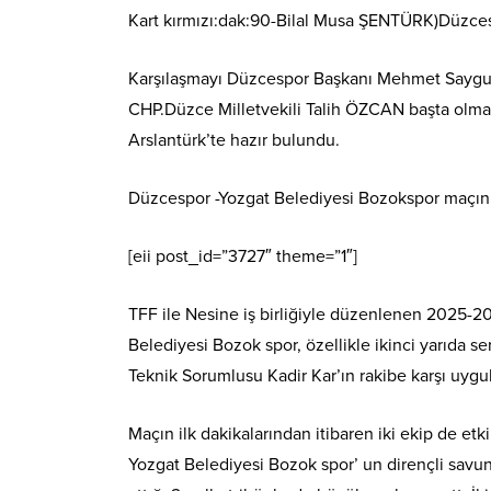
Kart kırmızı:dak:90-Bilal Musa ŞENTÜRK)Düzce
Karşılaşmayı Düzcespor Başkanı Mehmet Saygun 
CHP.Düzce Milletvekili Talih ÖZCAN başta olma
Arslantürk’te hazır bulundu.
Düzcespor -Yozgat Belediyesi Bozokspor maçını 2
[eii post_id=”3727″ theme=”1″]
TFF ile Nesine iş birliğiyle düzenlenen 2025-2
Belediyesi Bozok spor, özellikle ikinci yarıda se
Teknik Sorumlusu Kadir Kar’ın rakibe karşı uygula
Maçın ilk dakikalarından itibaren iki ekip de etk
Yozgat Belediyesi Bozok spor’ un dirençli savu