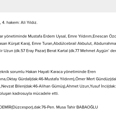
4. hakem: Ali Yıldız.
Kar yönetiminde Mustafa Erdem Uysal, Emre Yıldırım,Enescan Öz
 Hasan Kürşat Kara), Emre Turan,Abdülcebrail Akbulut, Abdurrahm
ir Uzun (dk.57 Eray Pazar) Berat Kartal (dk.77 Mehmet Aygün’ de
teknik sorumlu Hakan Hayati Karaca yönetiminde Eren
na,Oktay Gürdal(dak:46-Mustafa Yıldırım),Ömer Mert Gündüz(dak
),Nevzat Bilen(dak:46-Alihan Gümüş),Ahmet Uzun,Yusuf İnci(dak
oluşan kadrosuyla mücadele etti.
ZDEMİR(Düzcespor),dak:76-Pen. Musa Tahir BABAOĞLU