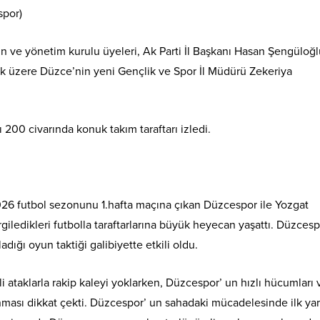
spor)
ve yönetim kurulu üyeleri, Ak Parti İl Başkanı Hasan Şengüloğl
k üzere Düzce’nin yeni Gençlik ve Spor İl Müdürü Zekeriya
00 civarında konuk takım taraftarı izledi.
026 futbol sezonunu 1.hafta maçına çıkan Düzcespor ile Yozgat
rgiledikleri futbolla taraftarlarına büyük heyecan yaşattı. Düzces
dığı oyun taktiği galibiyette etkili oldu.
ili ataklarla rakip kaleyi yoklarken, Düzcespor’ un hızlı hücumları 
nması dikkat çekti. Düzcespor’ un sahadaki mücadelesinde ilk yar