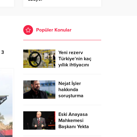
Popüler Konular
 3
Yeni rezerv
Türkiye’nin kaç
yıllık ihtiyacını
karşılayacak?
Nejat İşler
hakkında
soruşturma
Eski Anayasa
Mahkemesi
Başkanı Yekta
Güngör Özden: