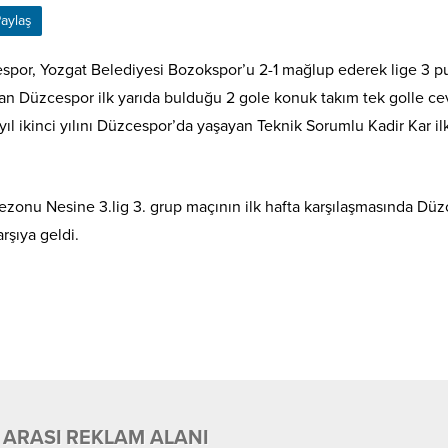
aylaş
espor, Yozgat Belediyesi Bozokspor’u 2-1 mağlup ederek lige 3 p
yan Düzcespor ilk yarıda bulduğu 2 gole konuk takım tek golle c
yıl ikinci yılını Düzcespor’da yaşayan Teknik Sorumlu Kadir Kar il
zonu Nesine 3.lig 3. grup maçının ilk hafta karşılaşmasında Dü
rşıya geldi.
 ARASI REKLAM ALANI