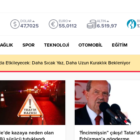
DOLAR
EURO
ALTIN
B
47,7025
55,0112
6.519,97
1
AĞLIK
SPOR
TEKNOLOJİ
OTOMOBİL
EĞİTİM
ı da Etkileyecek: Daha Sıcak Yaz, Daha Uzun Kuraklık Bekleniyor
le’de kazaya neden olan
?İncinmişsin” çıkışı! Tatar’
llü sürücü tutuklandı
Erhürman’a gönderme