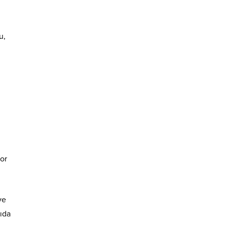
u,
por
ve
ıda