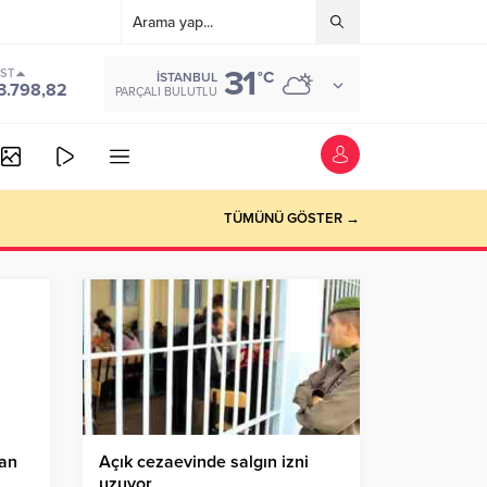
31
IST
°C
İSTANBUL
3.798,82
PARÇALI BULUTLU
TÜMÜNÜ GÖSTER →
dan
Açık cezaevinde salgın izni
uzuyor