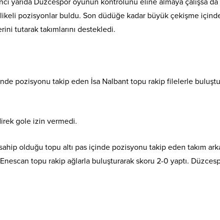
İkinci yarıda Düzcespor oyunun kontrolünü eline almaya çalışsa da
hlikeli pozisyonlar buldu. Son düdüğe kadar büyük çekişme içind
ni tutarak takımlarını destekledi.
çinde pozisyonu takip eden İsa Nalbant topu rakip filelerle buluşt
irek gole izin vermedi.
hip olduğu topu altı pas içinde pozisyonu takip eden takım ark
Enescan topu rakip ağlarla buluşturarak skoru 2-0 yaptı. Düzces