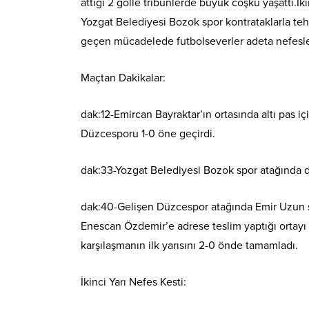
attığı 2 golle tribünlerde büyük coşku yaşattı.
Yozgat Belediyesi Bozok spor kontrataklarla te
geçen mücadelede futbolseverler adeta nefesleri
Maçtan Dakikalar:
dak:12-Emircan Bayraktar’ın ortasında altı pas i
Düzcesporu 1-0 öne geçirdi.
dak:33-Yozgat Belediyesi Bozok spor atağında d
dak:40-Gelişen Düzcespor atağında Emir Uzun sa
Enescan Özdemir’e adrese teslim yaptığı ortayı 
karşılaşmanın ilk yarısını 2-0 önde tamamladı.
İkinci Yarı Nefes Kesti: