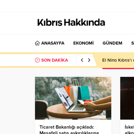
ANASAYFA
EKONOMİ
GÜNDEM
S
SON DAKİKA
El Nino Kıbrıs’
Ticaret Bakanlığı açıkladı:
İske
Mesafeli satış aykırılıklarına
alko