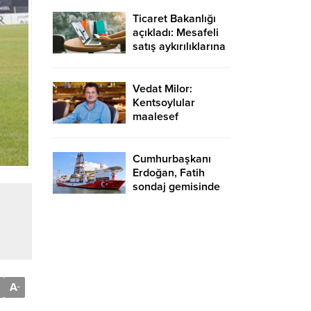
Yargıçlar siyasal
iktidara güvenerek
Ticaret Bakanlığı
böyle kararlar
açıkladı: Mesafeli
alıyor
satış aykırılıklarına
216 milyon 68 bin
TL ceza
Vedat Milor:
Kentsoylular
maalesef
menemen
hadisesini hiçbir
zaman
Cumhurbaşkanı
hazmedemediler
Erdoğan, Fatih
sondaj gemisinde
A
-