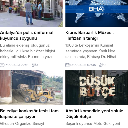
Cumhuriyeti’ne kapsamlı bir ziyaret
olarak bu şekilde gösterilir,
gerçekleştirdi.
eklenmemişse bu alan boş kalır.
Antalya’da polis üniformalı
Kıbrıs Barbarlık Müzesi:
kuyumcu soygunu
Hafızanın tanığı
Bu alana eklemiş olduğunuz
1963’te Lefkoşa’nın Kumsal
haberle ilgili kısa bir özet bilgisi
semtinde yaşanan Kanlı Noel
ekleyebilirsiniz. Bu metin yazı
saldırısında, Binbaşı Dr. Nihat
düzenleme sayfasında “Özet”
İlhan’ın eşi ve üç çocuğu evlerinin
17.09.2023 22:11
0
10.09.2025 02:35
0
bölümünden eklenebilir. Özet
banyosunda katledildi. Bu trajik
eklenmişse başlık altında kalın
olayın yaşandığı ev, 1966’da
olarak bu şekilde gösterilir,
“Barbarlık Müzesi”ne
eklenmemişse bu alan boş kalır.
dönüştürülerek Kıbrıs Türk halkının
yaşadığı acıların ve mücadelenin
simgesi haline geldi.
Belediye konkasör tesisi tam
Absürt komedide yeni soluk:
kapasite çalışıyor
Düşük Bütçe
Giresun Organize Sanayi
Başarılı oyuncu Mete Gök, yeni