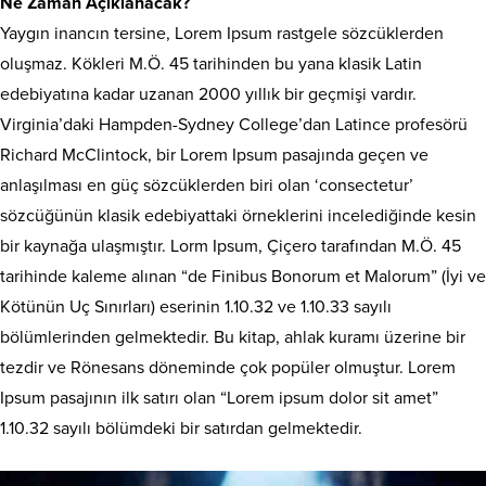
Ne Zaman Açıklanacak?
Yaygın inancın tersine, Lorem Ipsum rastgele sözcüklerden
oluşmaz. Kökleri M.Ö. 45 tarihinden bu yana klasik Latin
edebiyatına kadar uzanan 2000 yıllık bir geçmişi vardır.
Virginia’daki Hampden-Sydney College’dan Latince profesörü
Richard McClintock, bir Lorem Ipsum pasajında geçen ve
anlaşılması en güç sözcüklerden biri olan ‘consectetur’
sözcüğünün klasik edebiyattaki örneklerini incelediğinde kesin
bir kaynağa ulaşmıştır. Lorm Ipsum, Çiçero tarafından M.Ö. 45
tarihinde kaleme alınan “de Finibus Bonorum et Malorum” (İyi ve
Kötünün Uç Sınırları) eserinin 1.10.32 ve 1.10.33 sayılı
bölümlerinden gelmektedir. Bu kitap, ahlak kuramı üzerine bir
tezdir ve Rönesans döneminde çok popüler olmuştur. Lorem
Ipsum pasajının ilk satırı olan “Lorem ipsum dolor sit amet”
1.10.32 sayılı bölümdeki bir satırdan gelmektedir.