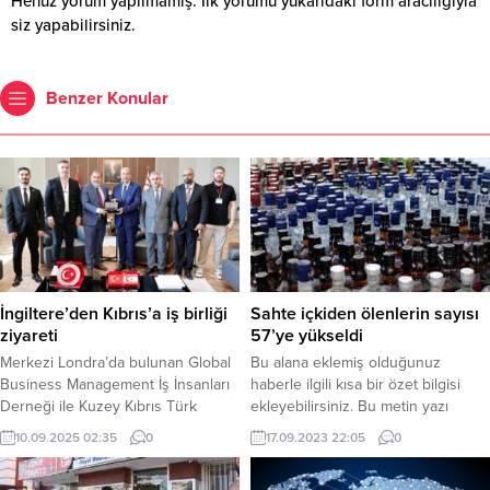
Henüz yorum yapılmamış. İlk yorumu yukarıdaki form aracılığıyla
siz yapabilirsiniz.
Benzer Konular
İngiltere’den Kıbrıs’a iş birliği
Sahte içkiden ölenlerin sayısı
ziyareti
57’ye yükseldi
Merkezi Londra’da bulunan Global
Bu alana eklemiş olduğunuz
Business Management İş İnsanları
haberle ilgili kısa bir özet bilgisi
Derneği ile Kuzey Kıbrıs Türk
ekleyebilirsiniz. Bu metin yazı
Cumhuriyeti Tanıtma Platformu iş
düzenleme sayfasında “Özet”
10.09.2025 02:35
0
17.09.2023 22:05
0
birliğiyle İngiltere’den gelen iş
bölümünden eklenebilir. Özet
insanları heyeti, Kuzey Kıbrıs Türk
eklenmişse başlık altında kalın