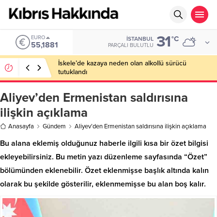
31
EURO
°C
İSTANBUL
55,1881
PARÇALI BULUTLU
İskele’de kazaya neden olan alkollü sürücü
tutuklandı
Aliyev’den Ermenistan saldırısına
ilişkin açıklama
Anasayfa
Gündem
Aliyev’den Ermenistan saldırısına ilişkin açıklama
Bu alana eklemiş olduğunuz haberle ilgili kısa bir özet bilgisi
ekleyebilirsiniz. Bu metin yazı düzenleme sayfasında “Özet”
bölümünden eklenebilir. Özet eklenmişse başlık altında kalın
olarak bu şekilde gösterilir, eklenmemişse bu alan boş kalır.