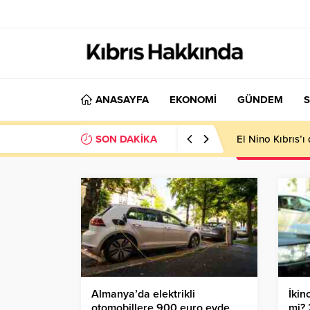
ANASAYFA
EKONOMİ
GÜNDEM
S
SON DAKİKA
El Nino Kıbrıs’
Almanya’da elektrikli
İkin
otomobillere 900 euro evde
mi? 