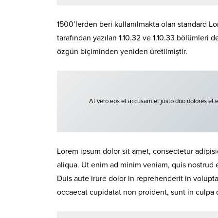
1500’lerden beri kullanılmakta olan standard Lor
tarafından yazılan 1.10.32 ve 1.10.33 bölümleri 
özgün biçiminden yeniden üretilmiştir.
At vero eos et accusam et justo duo dolores et 
Lorem ipsum dolor sit amet, consectetur adipisi
aliqua. Ut enim ad minim veniam, quis nostrud 
Duis aute irure dolor in reprehenderit in volupta
occaecat cupidatat non proident, sunt in culpa q