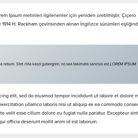
em Ipsum metinleri ilgilenenler için yeniden üretilmiştir. Çiçero
de 1914 H. Rackham çevirisinden alınan İngilizce sürümleri eşliğin
ea rebum. Stet clita kasd gubergren, no sea takimata sanctus est.
LOREM IPSUM
cing elit, sed do eiusmod tempor incididunt ut labore et dolore
exercitation ullamco laboris nisi ut aliquip ex ea commodo conse
te velit esse cillum dolore eu fugiat nulla pariatur. Excepteur sint
ui officia deserunt mollit anim id est laborum.