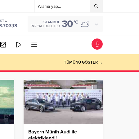
30
IST
°C
İSTANBUL
3.703,13
PARÇALI BULUTLU
TÜMÜNÜ GÖSTER →
9
Bayern Münih Audi ile
elektriklendi!