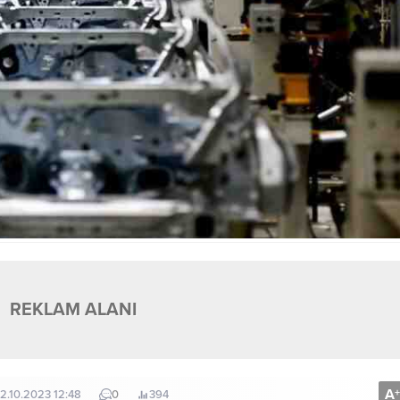
REKLAM ALANI
A
+
02.10.2023 12:48
0
394