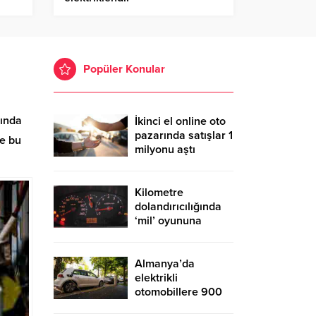
Popüler Konular
sında
İkinci el online oto
pazarında satışlar 1
se bu
milyonu aştı
Kilometre
dolandırıcılığında
‘mil’ oyununa
dikkat
Almanya’da
elektrikli
otomobillere 900
euro evde şarj