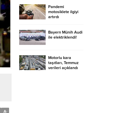
istasyonu desteği
Pandemi
motosiklete ilgiyi
artırdı
Bayern Münih Audi
ile elektriklendi!
Motorlu kara
taşıtları, Temmuz
verileri açıklandı
A
-