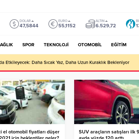
DOLAR
EURO
ALTIN
B
47,5844
55,1152
6.529,72
1
AĞLIK
SPOR
TEKNOLOJİ
OTOMOBİL
EĞİTİM
ı da Etkileyecek: Daha Sıcak Yaz, Daha Uzun Kuraklık Bekleniyor
ci el otomobil fiyatları düşer
SUV araçların satışları ilk 
2021 için beklentiler neler?
ayda yüzde 120 arttı