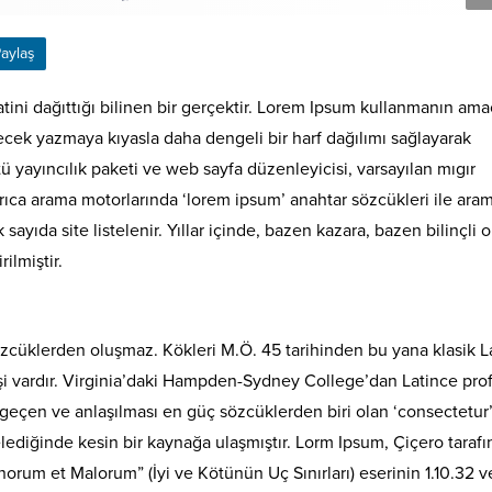
aylaş
ini dağıttığı bilinen bir gerçektir. Lorem Ipsum kullanmanın ama
cek yazmaya kıyasla daha dengeli bir harf dağılımı sağlayarak
 yayıncılık paketi ve web sayfa düzenleyicisi, varsayılan mıgır
rıca arama motorlarında ‘lorem ipsum’ anahtar sözcükleri ile ara
yıda site listelenir. Yıllar içinde, bazen kazara, bazen bilinçli o
rilmiştir.
zcüklerden oluşmaz. Kökleri M.Ö. 45 tarihinden bu yana klasik L
şi vardır. Virginia’daki Hampden-Sydney College’dan Latince pro
geçen ve anlaşılması en güç sözcüklerden biri olan ‘consectetur
lediğinde kesin bir kaynağa ulaşmıştır. Lorm Ipsum, Çiçero taraf
orum et Malorum” (İyi ve Kötünün Uç Sınırları) eserinin 1.10.32 v