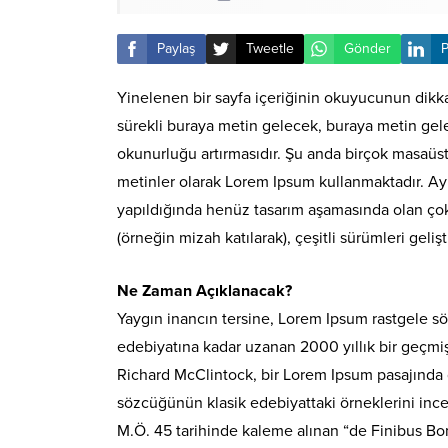
Paylaş
Tweetle
Gönder
P
Yinelenen bir sayfa içeriğinin okuyucunun dikkat
sürekli buraya metin gelecek, buraya metin gele
okunurluğu artırmasıdır. Şu anda birçok masaüstü
metinler olarak Lorem Ipsum kullanmaktadır. Ay
yapıldığında henüz tasarım aşamasında olan çok sa
(örneğin mizah katılarak), çeşitli sürümleri gelişti
Ne Zaman Açıklanacak?
Yaygın inancın tersine, Lorem Ipsum rastgele sö
edebiyatına kadar uzanan 2000 yıllık bir geçmi
Richard McClintock, bir Lorem Ipsum pasajında 
sözcüğünün klasik edebiyattaki örneklerini ince
M.Ö. 45 tarihinde kaleme alınan “de Finibus Bon