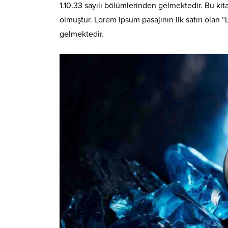
1.10.33 sayılı bölümlerinden gelmektedir. Bu k
olmuştur. Lorem Ipsum pasajının ilk satırı olan “
gelmektedir.