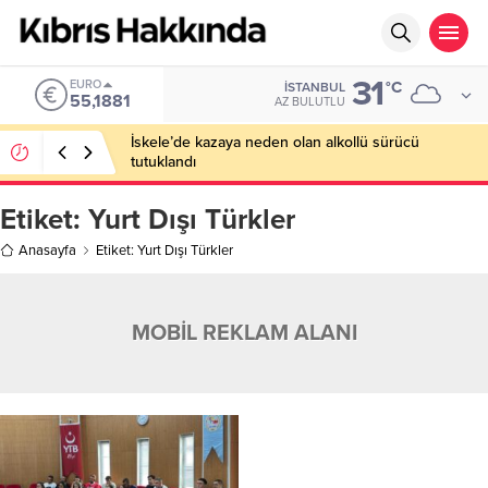
31
EURO
°C
İSTANBUL
55,1881
AZ BULUTLU
İskele’de kazaya neden olan alkollü sürücü
tutuklandı
Etiket:
Yurt Dışı Türkler
Anasayfa
Etiket: Yurt Dışı Türkler
MOBİL REKLAM ALANI