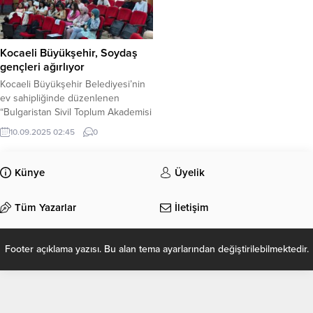
Kocaeli Büyükşehir, Soydaş
gençleri ağırlıyor
Kocaeli Büyükşehir Belediyesi’nin
ev sahipliğinde düzenlenen
“Bulgaristan Sivil Toplum Akademisi
4” kapsamında Kocaeli’ye gelen
10.09.2025 02:45
0
soydaş gençler, Kandıra’da yoğun
bir eğitim programına tabi tutuluyor.
Künye
Üyelik
Tüm Yazarlar
İletişim
Footer açıklama yazısı. Bu alan tema ayarlarından değiştirilebilmektedir.