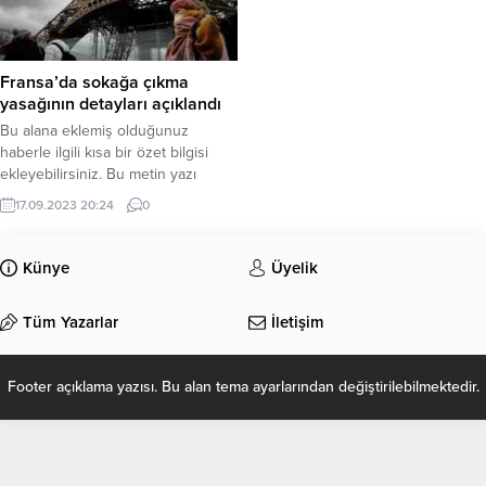
Fransa’da sokağa çıkma
yasağının detayları açıklandı
Bu alana eklemiş olduğunuz
haberle ilgili kısa bir özet bilgisi
ekleyebilirsiniz. Bu metin yazı
düzenleme sayfasında “Özet”
17.09.2023 20:24
0
bölümünden eklenebilir. Özet
eklenmişse başlık altında kalın
olarak bu şekilde gösterilir,
Künye
Üyelik
eklenmemişse bu alan boş kalır.
Tüm Yazarlar
İletişim
Footer açıklama yazısı. Bu alan tema ayarlarından değiştirilebilmektedir.