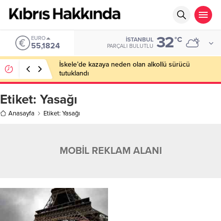
32
EURO
°C
İSTANBUL
55,1824
PARÇALI BULUTLU
İskele’de kazaya neden olan alkollü sürücü
tutuklandı
Etiket:
Yasağı
Anasayfa
Etiket: Yasağı
MOBİL REKLAM ALANI