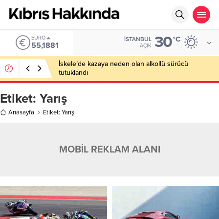
30
EURO
°C
İSTANBUL
55,1881
AÇIK
İskele’de kazaya neden olan alkollü sürücü
tutuklandı
Etiket:
Yarış
Anasayfa
Etiket: Yarış
MOBİL REKLAM ALANI