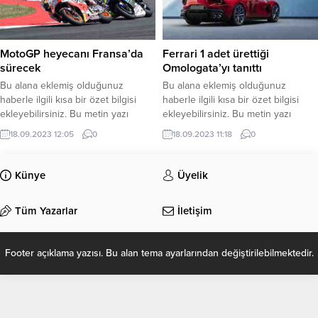
MotoGP heyecanı Fransa’da
Ferrari 1 adet ürettiği
sürecek
Omologata’yı tanıttı
Bu alana eklemiş olduğunuz
Bu alana eklemiş olduğunuz
haberle ilgili kısa bir özet bilgisi
haberle ilgili kısa bir özet bilgisi
ekleyebilirsiniz. Bu metin yazı
ekleyebilirsiniz. Bu metin yazı
düzenleme sayfasında “Özet”
düzenleme sayfasında “Özet”
18.09.2023 12:05
0
18.09.2023 11:18
0
bölümünden eklenebilir. Özet
bölümünden eklenebilir. Özet
eklenmişse başlık altında kalın
eklenmişse başlık altında kalın
olarak bu şekilde gösterilir,
olarak bu şekilde gösterilir,
Künye
Üyelik
eklenmemişse bu alan boş kalır.
eklenmemişse bu alan boş kalır.
Tüm Yazarlar
İletişim
Footer açıklama yazısı. Bu alan tema ayarlarından değiştirilebilmektedir.