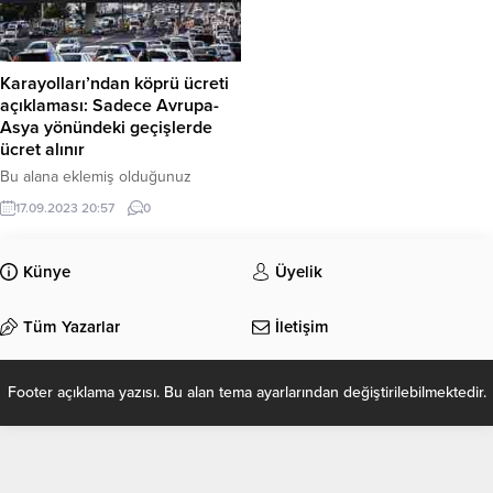
Karayolları’ndan köprü ücreti
açıklaması: Sadece Avrupa-
Asya yönündeki geçişlerde
ücret alınır
Bu alana eklemiş olduğunuz
haberle ilgili kısa bir özet bilgisi
17.09.2023 20:57
0
ekleyebilirsiniz. Bu metin yazı
düzenleme sayfasında “Özet”
bölümünden eklenebilir. Özet
Künye
Üyelik
eklenmişse başlık altında kalın
olarak bu şekilde gösterilir,
Tüm Yazarlar
İletişim
eklenmemişse bu alan boş kalır.
Footer açıklama yazısı. Bu alan tema ayarlarından değiştirilebilmektedir.