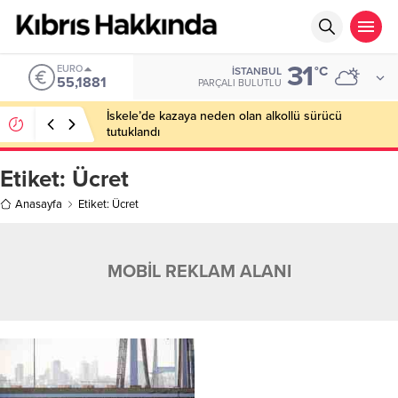
31
EURO
°C
İSTANBUL
55,1881
PARÇALI BULUTLU
İskele’de kazaya neden olan alkollü sürücü
tutuklandı
Etiket:
Ücret
Anasayfa
Etiket: Ücret
MOBİL REKLAM ALANI