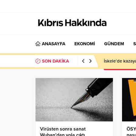
ANASAYFA
EKONOMİ
GÜNDEM
S
SON DAKİKA
İskele’de kazay
Virüsten sonra sanat
ÖSYM
Wuhan’dan yola çıktı
nası