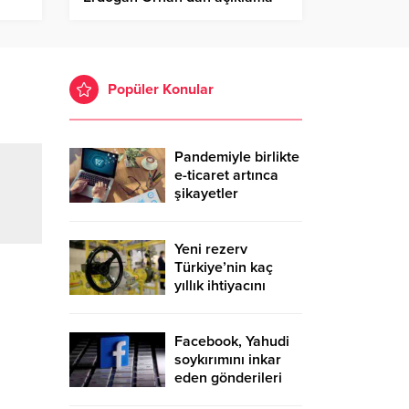
Popüler Konular
Pandemiyle birlikte
e-ticaret artınca
şikayetler
de katlandı
Yeni rezerv
Türkiye’nin kaç
yıllık ihtiyacını
karşılayacak?
Facebook, Yahudi
soykırımını inkar
eden gönderileri
yasaklıyor