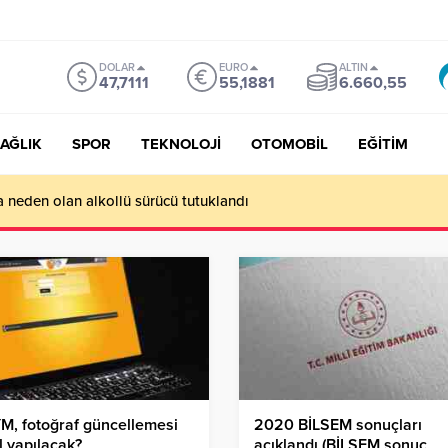
DOLAR
EURO
ALTIN
47,7111
55,1881
6.660,55
AĞLIK
SPOR
TEKNOLOJİ
OTOMOBİL
EĞİTİM
a neden olan alkollü sürücü tutuklandı
, fotoğraf güncellemesi
2020 BİLSEM sonuçları
l yapılacak?
açıklandı (BİLSEM sonuç