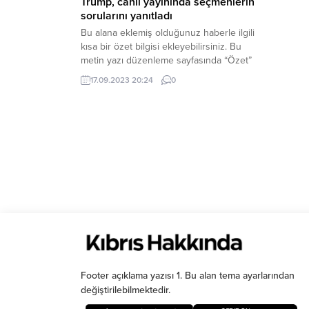
Trump, canlı yayınında seçmenlerin
sorularını yanıtladı
Bu alana eklemiş olduğunuz haberle ilgili
kısa bir özet bilgisi ekleyebilirsiniz. Bu
metin yazı düzenleme sayfasında “Özet”
bölümünden eklenebilir. Özet
17.09.2023 20:24
0
eklenmişse başlık altında kalın olarak bu
şekilde gösterilir, eklenmemişse bu alan
boş kalır.
Footer açıklama yazısı 1. Bu alan tema ayarlarından
değiştirilebilmektedir.