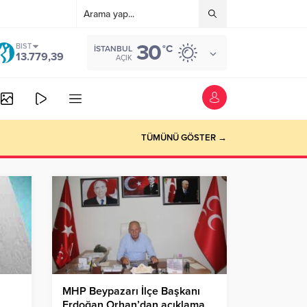
30
BIST
°C
İSTANBUL
13.779,39
AÇIK
TÜMÜNÜ GÖSTER →
MHP Beypazarı İlçe Başkanı
Erdoğan Orhan’dan açıklama