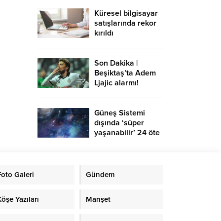
Küresel bilgisayar
satışlarında rekor
kırıldı
Son Dakika |
Beşiktaş’ta Adem
Ljajic alarmı!
Ocak’ta transfer…
Güneş Sistemi
dışında ‘süper
yaşanabilir’ 24 öte
gezegen keşfedildi
Foto Galeri
Gündem
Köşe Yazıları
Manşet