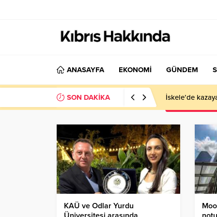
ANASAYFA
EKONOMİ
GÜNDEM
S
SON DAKİKA
İskele’de kazay
KAÜ ve Odlar Yurdu
Mood
Üniversitesi arasında
not