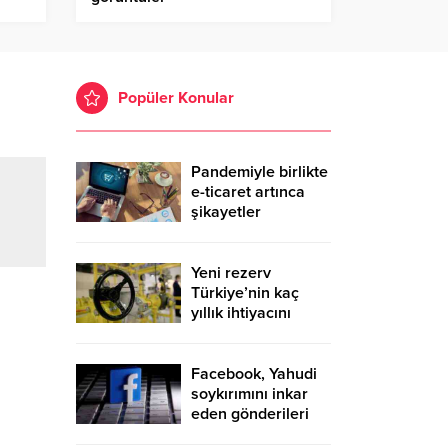
Popüler Konular
Pandemiyle birlikte
e-ticaret artınca
şikayetler
de katlandı
Yeni rezerv
Türkiye’nin kaç
yıllık ihtiyacını
karşılayacak?
Facebook, Yahudi
soykırımını inkar
eden gönderileri
yasaklıyor