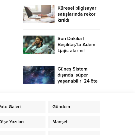
Küresel bilgisayar
satışlarında rekor
kırıldı
Son Dakika |
Beşiktaş’ta Adem
Ljajic alarmı!
Ocak’ta transfer…
Güneş Sistemi
dışında ‘süper
yaşanabilir’ 24 öte
gezegen keşfedildi
Foto Galeri
Gündem
Köşe Yazıları
Manşet