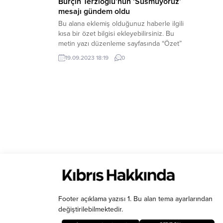
Burçin Terzioğlu’nun ‘Susmuyoruz’
mesajı gündem oldu
Bu alana eklemiş olduğunuz haberle ilgili
kısa bir özet bilgisi ekleyebilirsiniz. Bu
metin yazı düzenleme sayfasında “Özet”
bölümünden eklenebilir. Özet
19.09.2023 18:19
0
eklenmişse başlık altında kalın olarak bu
şekilde gösterilir, eklenmemişse bu alan
boş kalır.
Footer açıklama yazısı 1. Bu alan tema ayarlarından
değiştirilebilmektedir.