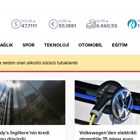
DOLAR
EURO
ALTIN
B
47,7111
55,1881
6.660,55
1
AĞLIK
SPOR
TEKNOLOJİ
OTOMOBİL
EĞİTİM
a neden olan alkollü sürücü tutuklandı
y’s İngiltere’nin kredi
Volkswagen’den elektrikli
unu düşürdü
otomobile 15 miyar euro