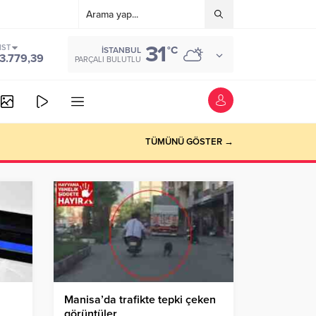
31
IST
°C
İSTANBUL
3.779,39
PARÇALI BULUTLU
TÜMÜNÜ GÖSTER →
Manisa’da trafikte tepki çeken
görüntüler