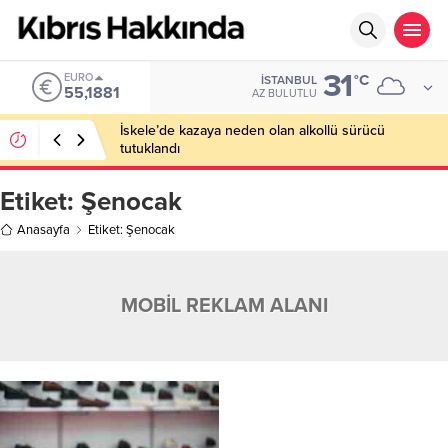
31
EURO
°C
İSTANBUL
55,1881
AZ BULUTLU
İskele’de kazaya neden olan alkollü sürücü
tutuklandı
Etiket:
Şenocak
Anasayfa
Etiket: Şenocak
MOBİL REKLAM ALANI