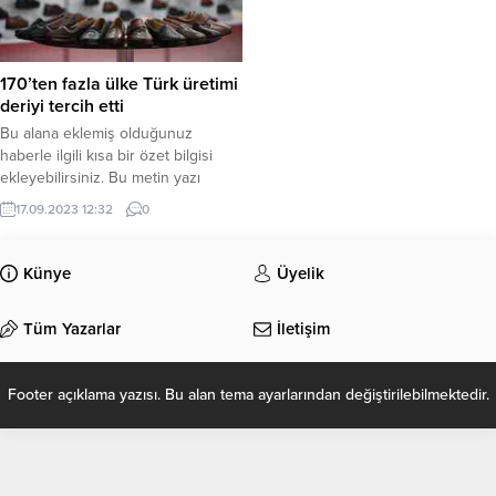
170’ten fazla ülke Türk üretimi
deriyi tercih etti
Bu alana eklemiş olduğunuz
haberle ilgili kısa bir özet bilgisi
ekleyebilirsiniz. Bu metin yazı
düzenleme sayfasında “Özet”
17.09.2023 12:32
0
bölümünden eklenebilir. Özet
eklenmişse başlık altında kalın
olarak bu şekilde gösterilir,
Künye
Üyelik
eklenmemişse bu alan boş kalır.
Tüm Yazarlar
İletişim
Footer açıklama yazısı. Bu alan tema ayarlarından değiştirilebilmektedir.